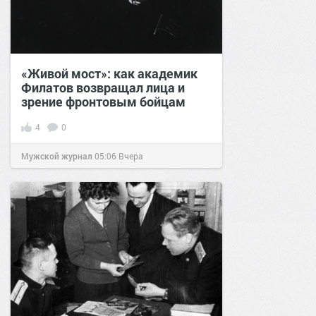
«Живой мост»: как академик
Филатов возвращал лица и
зрение фронтовым бойцам
4
0
Мужской журнал
05:06
Вчера