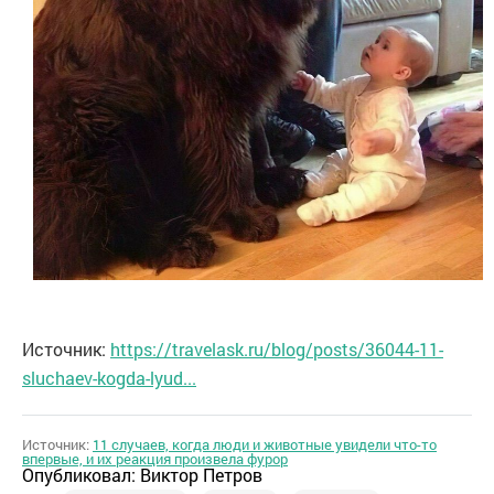
Источник:
https://travelask.ru/blog/posts/36044-11-
sluchaev-kogda-lyud...
Источник:
11 случаев, когда люди и животные увидели что-то
впервые, и их реакция произвела фурор
Опубликовал:
Виктор Петров