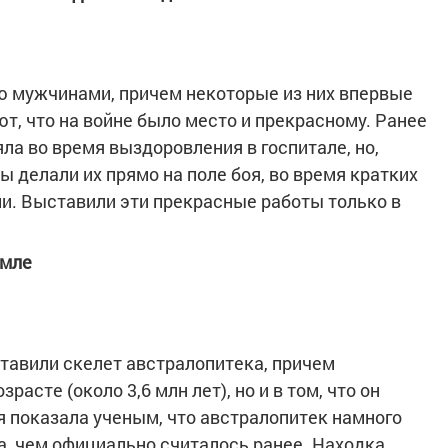
ю мужчинами, причем некоторые из них впервые
ют, что на войне было место и прекрасному. Ранее
ла во время выздоровления в госпитале, но,
 делали их прямо на поле боя, во время кратких
. Выставили эти прекрасные работы только в
емле
ставили скелет австралопитека, причем
расте (около 3,6 млн лет), но и в том, что он
я показала ученым, что австралопитек намного
а, чем официально считалось ранее. Находка