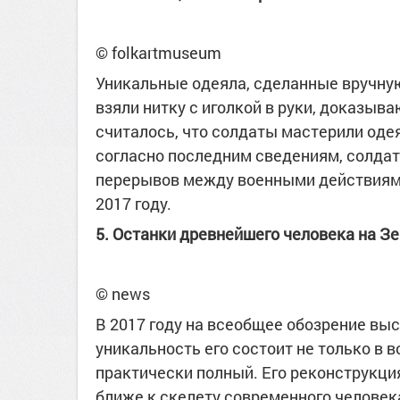
© folkartmuseum
Уникальные одеяла, сделанные вручну
взяли нитку с иголкой в руки, доказыва
считалось, что солдаты мастерили одея
согласно последним сведениям, солдаты
перерывов между военными действиями
2017 году.
5. Останки древнейшего человека на З
© news
В 2017 году на всеобщее обозрение вы
уникальность его состоит не только в воз
практически полный. Его реконструкци
ближе к скелету современного человек