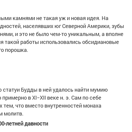
ыми камнями не такая уж и новая идея. На
дностей, населявших юг Северной Америки, зубы
ми, и это не было чем-то уникальным, а вполне
ля такой работы использовались обсидиановые
го порошка.
 статуи Будды в ней удалось найти мумию
римерно в ХI−ХII веке н. э. Сам по себе
 тем, что вместо внутренностей монаха
м молитв.
00-летней давности