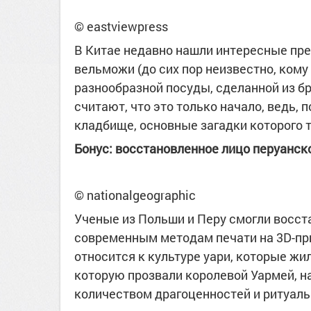
© eastviewpress
В Китае недавно нашли интересные пре
вельможи (до сих пор неизвестно, ком
разнообразной посуды, сделанной из б
считают, что это только начало, ведь, 
кладбище, основные загадки которого т
Бонус: восстановленное лицо перуанско
© nationalgeographic
Ученые из Польши и Перу смогли восст
современным методам печати на 3D-пр
относится к культуре уари, которые жил
которую прозвали королевой Уармей, н
количеством драгоценностей и ритуал