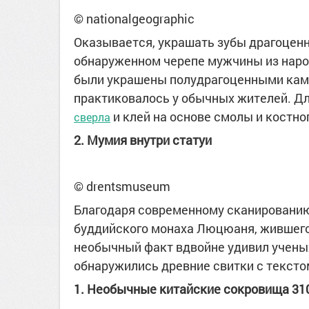
© nationalgeographic
Оказывается, украшать зубы драгоценн
обнаруженном черепе мужчины из наро
были украшены полудрагоценными камня
практиковалось у обычных жителей. Д
и клей на основе смолы и костно
сверла
2. Мумия внутри статуи
© drentsmuseum
Благодаря современному сканированию
буддийского монаха Люцюаня, жившего п
необычный факт вдвойне удивил ученых
обнаружились древние свитки с тексто
1. Необычные китайские сокровища 31