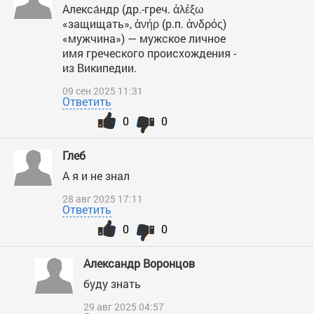
Алекса́ндр (др.-греч. ἀλέξω
«защищать», ἀνήρ (р.п. ἀνδρός)
«мужчина») — мужское личное
имя греческого происхождения -
из Википедии.
09 сен 2025 11:31
Ответить
0
0
Глеб
А я и не знал
28 авг 2025 17:11
Ответить
0
0
Александр Воронцов
буду знать
29 авг 2025 04:57