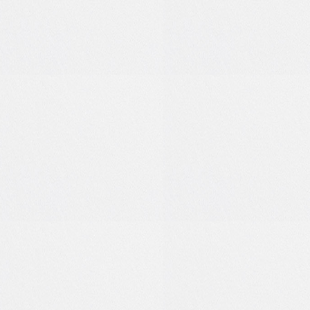
1
0
1
0