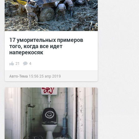
17 уморительных примеров
того, когда все идет
наперекосяк
21
4
Авто-Тема
15:56
25 апр 2019