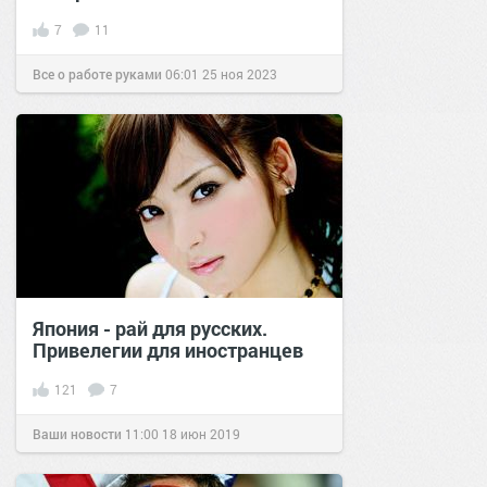
7
11
Все о работе руками
06:01
25 ноя 2023
Япония - рай для русских.
Привелегии для иностранцев
121
7
Ваши новости
11:00
18 июн 2019