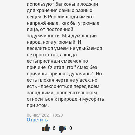
используют балконы и лоджии
для хранения самых разных
вещей. В России люди имеют
напряжённые , как бы угрюмые
лица, от постоянной
задумчивости. Мы думающий
народ, ноге угрюмый. И
веселиться умеем не улыбаемся
не просто так, а когда
естьприсина.и смеемся по
причине. Считая что " смех без
причины -признак дурачины". Но
есть плохая черта не у всех, но
есть - преклоняться перед всем
западными , наплевательском
относиться к природе и мусорить
при этом.
08 июл 2021 18:23
Ответить
6
0