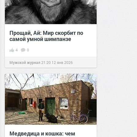
Прощай, Ай: Мир скорбит по
самой умной шимпанзе
4
0
Мужской журнал
21:20
12 янв 2026
Медведица и кошка: чем