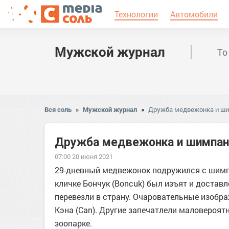
Технологии
Автомобили
Мужской журнал
То
Вся соль
»
Мужской журнал
»
Дружба медвежонка и ши
Дружба медвежонка и шимпанз
07:00 20 июня 2021
29-дневный медвежонок подружился с шимп
кличке Бончук (Boncuk) был изъят и доставле
перевезли в страну. Очаровательные изоб
Кэна (Can). Другие запечатлели маловероят
зоопарке.