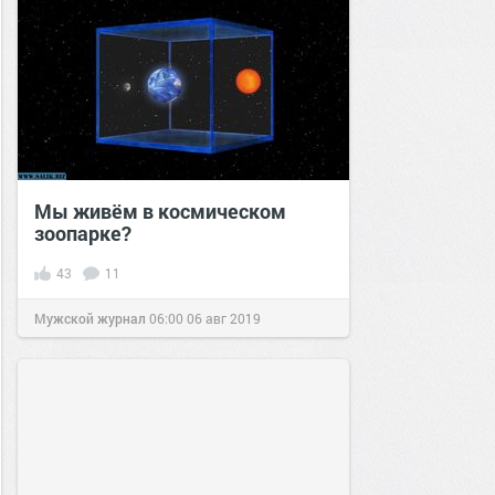
Мы живём в космическом
зоопарке?
43
11
Мужской журнал
06:00
06 авг 2019