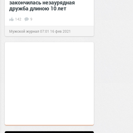
закончилась незаурядная
дружба длиною 10 лет
142
9
Мужской журнал
07:01
16 фев 2021