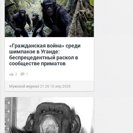
«Гражданская война» среди
шимпанзе в Уганде:
беспрецедентный раскол в
сообществе приматов
2
1
Мужской журнал
21:26
10 апр 2026