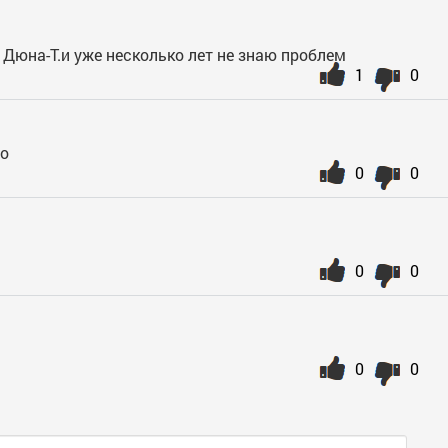
Дюна-Т.и уже несколько лет не знаю проблем
1
0
но
0
0
0
0
0
0