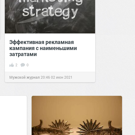
Эффективная рекламная
кампания с наименьшими
затратами
2
0
Мужской журнал
20:46
02 июн 2021