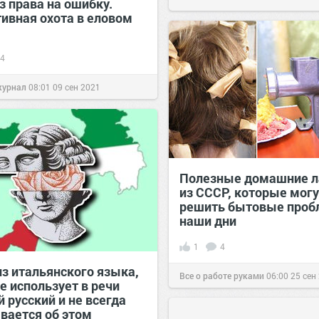
з права на ошибку.
ивная охота в еловом
4
журнал
08:01
09 сен 2021
Полезные домашние л
из СССР, которые могу
решить бытовые проб
наши дни
1
4
из итальянского языка,
Все о работе руками
06:00
25 сен
е использует в речи
 русский и не всегда
вается об этом