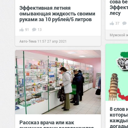
сова бе
Эффект
Эффективная летняя
лесу
омывающая жидкость своими
руками за 10 рублей/5 литров
37
91
13
Мужской 
Авто-Тема
11:57
27 апр 2021
8 слов 
которы
каждый
Рассказ врача или как
догады