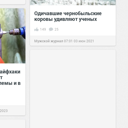
Одичавшие чернобыльские
коровы удивляют ученых
149
25
Мужской журнал
07:01
03 июн 2021
айфхаки
т
лемы и в
 2023