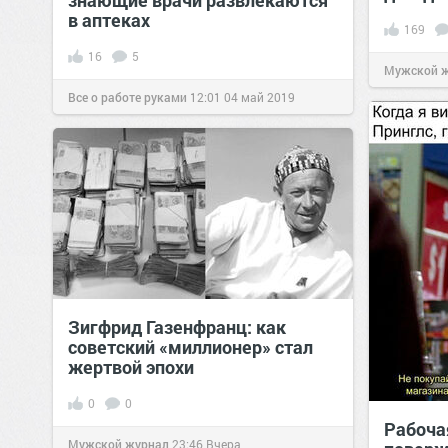
знающие врачи развлекаются
в аптеках
169
16
5
Мужской 
Все о работе руками
12:01
04 май 2019
Зигфрид Газенфранц: как
советский «миллионер» стал
жертвой эпохи
0
0
Рабоча
Мужской журнал
23:46
Вчера