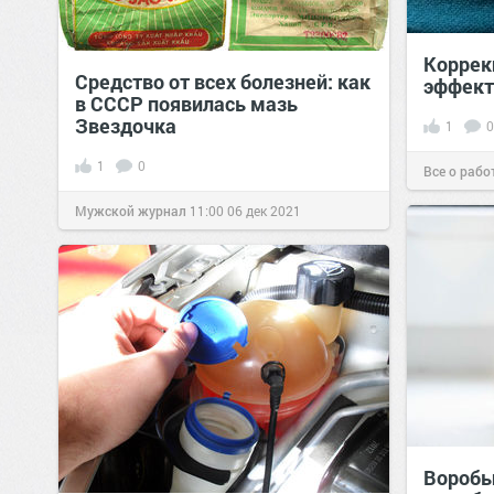
Коррек
Средство от всех болезней: как
эффект
в СССР появилась мазь
Звездочка
1
0
1
0
Все о рабо
Мужской журнал
11:00
06 дек 2021
Воробь