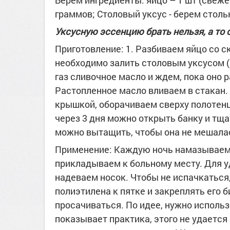
Берем ингредиенты: яйцо – 1 шт (свеже
граммов; Столовый уксус - берем стольк
Уксусную эссенцию брать нельзя, а то
Приготовление: 1. Разбиваем яйцо со ск
необходимо залить столовым уксусом (на
газ сливочное масло и ждем, пока оно р
Растопленное масло вливаем в стакан.
крышкой, оборачиваем сверху полотенце
через 3 дня можно открыть банку и тщ
можно вытащить, чтобы она не мешала
Применение: Каждую ночь намазываем 
прикладываем к больному месту. Для 
надеваем носок. Чтобы не испачкаться
полиэтилена к пятке и закреплять его б
просачиваться. По идее, нужно использ
показывает практика, этого не удается