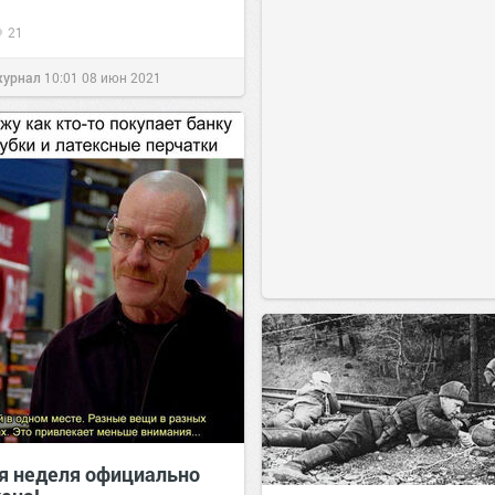
21
журнал
10:01
08 июн 2021
я неделя официально