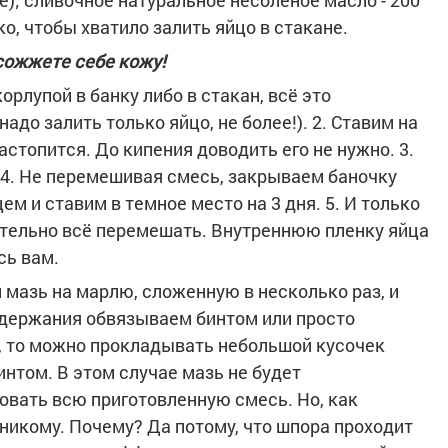
е); сливочное натуральное несоленое масло - 200
о, чтобы хватило залить яйцо в стакане.
 сожжете себе кожу!
орлупой в банку либо в стакан, всё это
до залить только яйцо, не более!). 2. Ставим на
астопится. До кипения доводить его не нужно. 3.
 4. Не перемешивая смесь, закрываем баночку
м и ставим в темное место на 3 дня. 5. И только
ательно всё перемешать. Внутреннюю пленку яйца
сь вам.
мазь на марлю, сложенную в несколько раз, и
удержания обвязываем бинтом или просто
, то можно прокладывать небольшой кусочек
интом. В этом случае мазь не будет
овать всю приготовленную смесь. Но, как
 никому. Почему? Да потому, что шпора проходит