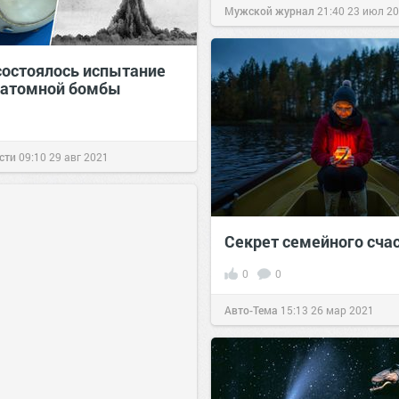
Мужской журнал
21:40
23 июл 2
 состоялось испытание
 атомной бомбы
сти
09:10
29 авг 2021
Секрет семейного сча
0
0
Авто-Тема
15:13
26 мар 2021