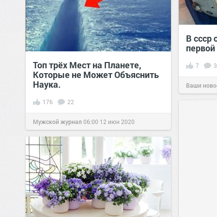
В ссср
первой
Топ трёх Мест на Планете,
7
3
Которые не Может Объяснить
Наука.
Ваши ново
176
22
Мужской журнал
06:00
12 июн 2020