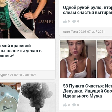
Одной рукой рулю, вто
слезы счастья вытираю
0
0
Авто-Тема
09:08
07 май 2021
самой красивой
ы планеты уехал в
ковье!
журнал
21:02
28 июл 2026
53 Пункта Счастья: Ис
Девушки, Ищущей Сво
Идеального Мужа
0
0