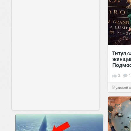
Титул 
женщин
Подмос
3
1
Мужской 