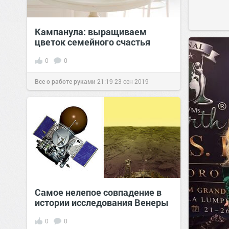
Кампанула: выращиваем
цветок семейного счастья
0
0
Все о работе руками
21:19
23 сен 2019
Самое нелепое совпадение в
истории исследования Венеры
0
0