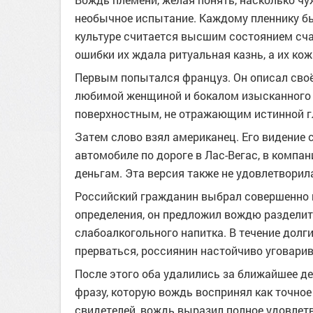
необычное испытание. Каждому пленнику бы
культуре считается высшим состоянием счас
ошибки их ждала ритуальная казнь, а их к
Первым попытался француз. Он описал своё
любимой женщиной и бокалом изысканного 
поверхностным, не отражающим истинной гл
Затем слово взял американец. Его видение
автомобиле по дороге в Лас-Вегас, в компа
деньгам. Эта версия также не удовлетворил
Российский гражданин выбрал совершенно и
определения, он предложил вождю разделит
слабоалкогольного напитка. В течение долг
прерваться, россиянин настойчиво уговарив
После этого оба удалились за ближайшее де
фразу, которую вождь воспринял как точное
свидетелей, вождь выразил полное удовлет