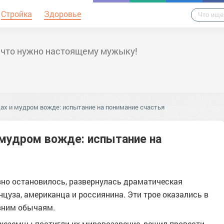
Стройка
Здоровье
 что нужно настоящему мужыку!
цах и мудром вожде: испытание на понимание счастья
 мудром вожде: испытание на
вно остановилось, развернулась драматическая
нцуза, американца и россиянина. Эти трое оказались в
евним обычаям.
ужеземцы постигли их мировоззрение, решил провести