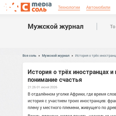
Технологии
Автомобили
Мужской журнал
То
Вся соль
»
Мужской журнал
»
История о трёх иностран
История о трёх иностранцах и
понимание счастья
21:26 01 июня 2026
В отдалённом уголке Африки, где время сло
история с участием троих иностранцев: фра
плену у местного племени, живущего по др
Вождь племени, желая понять, насколько ч