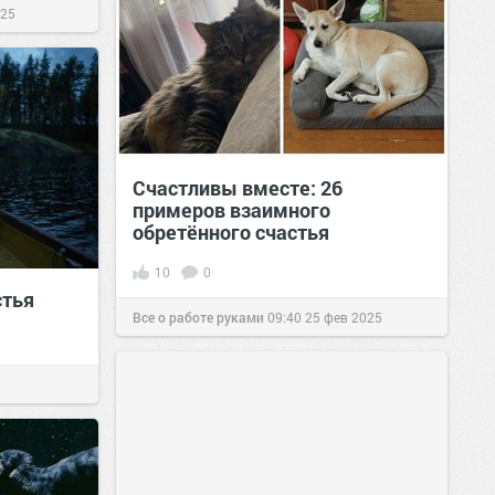
025
Счастливы вместе: 26
примеров взаимного
обретённого счастья
10
0
стья
Все о работе руками
09:40
25 фев 2025