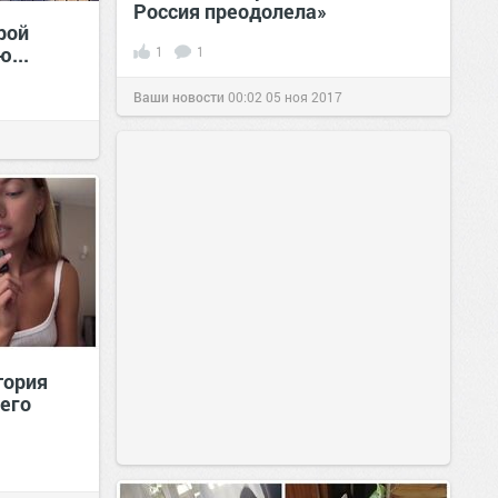
Россия преодолела»
рой
...
1
1
Ваши новости
00:02
05 ноя 2017
тория
его