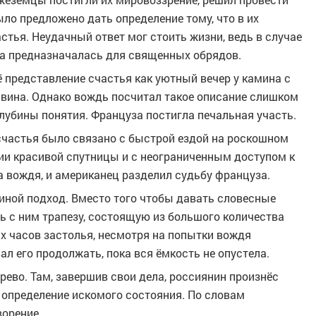
ло предложено дать определение тому, что в их
тья. Неудачный ответ мог стоить жизни, ведь в случае
ожа предназначалась для священных обрядов.
 представление счастья как уютный вечер у камина с
вина. Однако вождь посчитал такое описание слишком
убины понятия. Француза постигла печальная участь.
 счастья было связано с быстрой ездой на роскошном
нии красивой спутницы и с неограниченным доступом к
а вождя, и американец разделил судьбу француза.
ной подход. Вместо того чтобы давать словесные
ь с ним трапезу, состоящую из большого количества
их часов застолья, несмотря на попытки вождя
ал его продолжать, пока вся ёмкость не опустела.
рево. Там, завершив свои дела, россиянин произнёс
 определение искомого состояния. По словам
ворение.