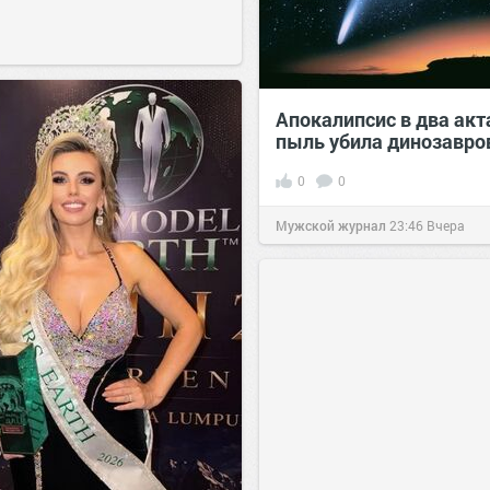
Апокалипсис в два акт
пыль убила динозавро
0
0
Мужской журнал
23:46
Вчера