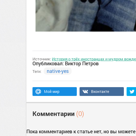
Источник:
История о трёх иностранцах и мудром вожде
Опубликовал:
Виктор Петров
native-yes
Теги:
Мой мир
Вконтакте
Комментарии
(0)
Пока комментариев к статье нет, но вы можете