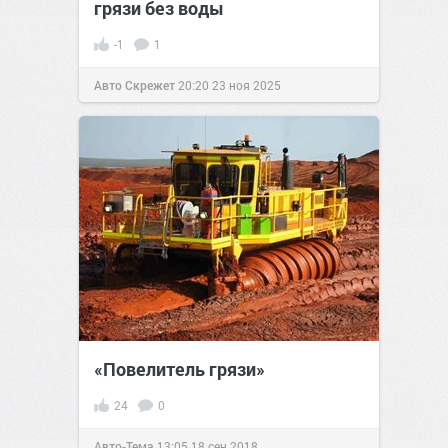
грязи без воды
-1
1
Авто Скрежет
20:20
23 ноя 2025
«Повелитель грязи»
24
0
Авто-Тема
13:05
18 сен 2018