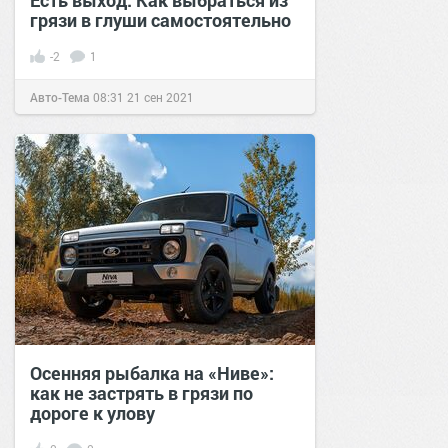
грязи в глуши самостоятельно
-2
1
Авто-Тема
08:31
21 сен 2021
Осенняя рыбалка на «Ниве»:
как не застрять в грязи по
дороге к улову