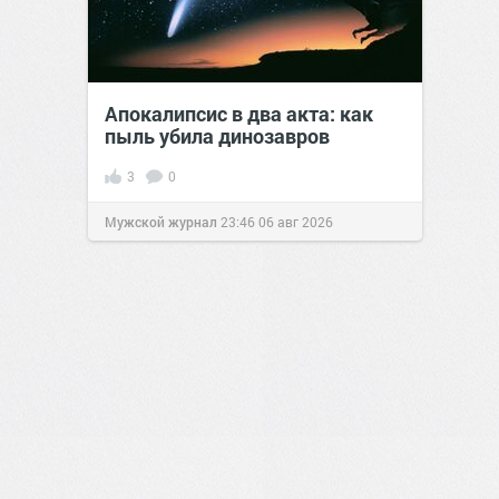
Апокалипсис в два акта: как
пыль убила динозавров
3
0
Мужской журнал
23:46
06 авг 2026