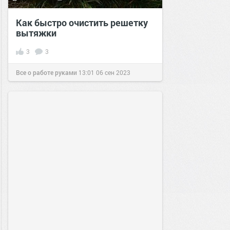
Как быстро очистить решетку
вытяжки
3
3
Все о работе руками
13:01
06 сен 2023