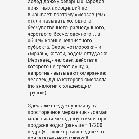
Холод даже у северных народов
приятных ассоциаций не
вызывает, поэтому «мерзавцем»
стали называть холодного,
бесчувственного, равнодушного,
черствого, бесчеловечного… в
общем крайне неприятного
субъекта. Слова «отморозки» и
«мразь», кстати, родом оттуда же.
Мерзавец - человек, действия
которого не греют душу, а,
напротив - вызывают омерзение;
человек, душа которого омерзела
(по аналогии с хладеющим
трупом).
Здесь же следует упомянуть
просторечное мерзавчик - «самая
маленькая мера, допустимая при
продаже водки (раньше = 1/200
ведра)», также произошедшее от
прилагательного мерзкий.