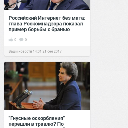
Российский Интернет без мата:
глава Роскомнадзора показал
пример борьбы с бранью
0
0
Ваши новости
14:01
21 сен 2017
"Гнусные оскорбления"
перешли в травлю? По