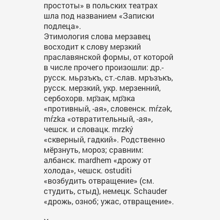
простоты» в польских театрах
шла под названием «Записки
подлеца».
Этимология слова мерзавец
восходит к слову мерзкий
праславянской формы, от которой
в числе прочего произошли: др.-
русск. мьрзъкъ, ст.-слав. мръзъкъ,
русск. мерзкий, укр. мерзенний,
сербохорв. мр̏зак, мр̏зка
«противный, -ая», словенск. mŕzǝk,
mŕzkа «отвратительный, -ая»,
чешск. и словацк. mrzký
«скверный, гадкий». Родственно
мёрзнуть, мороз; сравним:
албанск. mardhem «дрожу от
холода», чешск. ostuditi
«возбудить отвращение» (см.
студить, стыд), немецк. Schauder
«дрожь, озноб; ужас, отвращение».