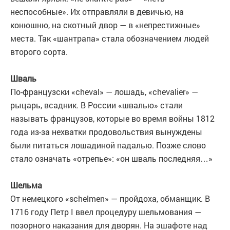
неспособные». Их отправляли в девичью, на
конюшню, на скотный двор — в «непрестижные»
места. Так «шантрапа» стала обозначением людей
второго сорта.
Шваль
По-французски «cheval» — лошадь, «chevalier» —
рыцарь, всадник. В России «швалью» стали
называть французов, которые во время войны 1812
года из-за нехватки продовольствия вынуждены
были питаться лошадиной падалью. Позже слово
стало означать «отрепье»: «он шваль последняя…»
Шельма
От немецкого «schelmen» — пройдоха, обманщик. В
1716 году Петр I ввел процедуру шельмования —
позорного наказания для дворян. На эшафоте над