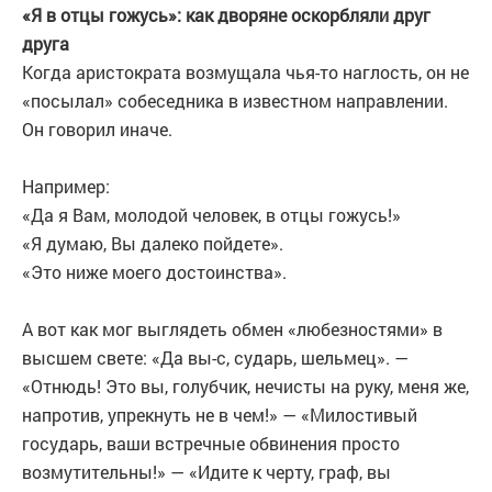
«Я в отцы гожусь»: как дворяне оскорбляли друг
друга
Когда аристократа возмущала чья-то наглость, он не
«посылал» собеседника в известном направлении.
Он говорил иначе.
Например:
«Да я Вам, молодой человек, в отцы гожусь!»
«Я думаю, Вы далеко пойдете».
«Это ниже моего достоинства».
А вот как мог выглядеть обмен «любезностями» в
высшем свете: «Да вы-с, сударь, шельмец». —
«Отнюдь! Это вы, голубчик, нечисты на руку, меня же,
напротив, упрекнуть не в чем!» — «Милостивый
государь, ваши встречные обвинения просто
возмутительны!» — «Идите к черту, граф, вы