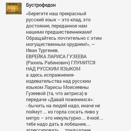
Бустрофедон
«Берегите наш прекрасный
русский язык – это клад, это
достояние, переданное нам
нашими предшественниками!
Обращайтесь почтительно с этим
могущественным орудием!», —
Иван Тургенев.
ЕВРЕЙКА ЛАРИСА ГУЗЕЕВА
(Рахиль Рабинович) ГЛУМИТСЯ
НАД РУССКИМ ЯЗЫКОМ
а здесь испражнения-
издевательства над русским
языком Ларисы Моисеевны
Гузеевой (та, что актриса) в
передаче «Давай поженимся»:
- бычить на людей надо, иначе не
поймут… из горла сосать пиво у
метро – это некультурно… ё-моё…
тебе надо дать в лобешник…
агрессировать… тридцатник,