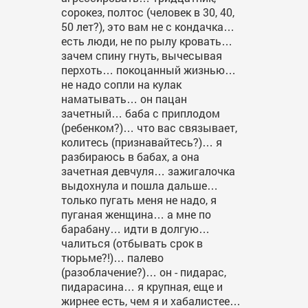
сорокез, полтос (человек в 30, 40,
50 лет?), это вам не с кондачка…
есть люди, не по рылу кровать…
зачем спину гнуть, вычесывая
перхоть… покоцанный жизнью…
не надо сопли на кулак
наматывать… он пацан
зачетный… баба с приплодом
(ребенком?)… что вас связывает,
колитесь (признавайтесь?)… я
разбираюсь в бабах, а она
зачетная девчуля… зажигалочка
выдохнула и пошла дальше…
только пугать меня не надо, я
пуганая женщина… а мне по
барабану… идти в долгую…
чалиться (отбывать срок в
тюрьме?!)… палево
(разоблачение?)… он - пидарас,
пидарасина… я крупная, еще и
жирнее есть, чем я и хабалистее…