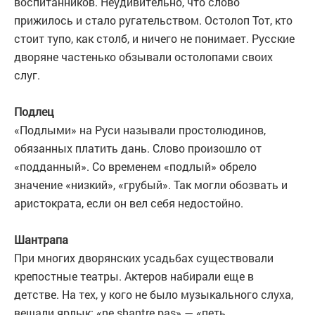
воспитанников. Неудивительно, что слово
прижилось и стало ругательством. Остолоп Тот, кто
стоит тупо, как столб, и ничего не понимает. Русские
дворяне частенько обзывали остолопами своих
слуг.
Подлец
«Подлыми» на Руси называли простолюдинов,
обязанных платить дань. Слово произошло от
«подданный». Со временем «подлый» обрело
значение «низкий», «грубый». Так могли обозвать и
аристократа, если он вел себя недостойно.
Шантрапа
При многих дворянских усадьбах существовали
крепостные театры. Актеров набирали еще в
детстве. На тех, у кого не было музыкального слуха,
вешали ярлык: «ne shantre pas» — «петь