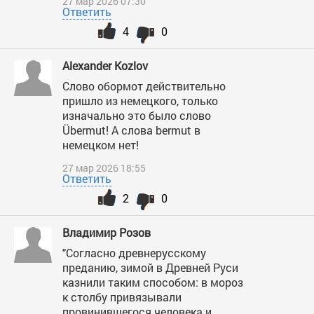
27 мар 2026 07:30
Ответить
4
0
Alexander Kozlov
Слово обормот действительно
пришло из немецкого, только
изначально это было слово
Übermut! А слова bermut в
немецком нет!
27 мар 2026 18:55
Ответить
2
0
Владимир Розов
"Согласно древнерусскому
преданию, зимой в Древней Руси
казнили таким способом: в мороз
к столбу привязывали
провинившегося человека и