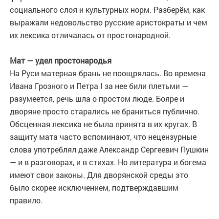
социального слоя и культурных норм. Разберём, как
выражали недовольство русские аристократы и чем
их лексика отличалась от простонародной.
Мат — удел простонародья
На Руси матерная брань не поощрялась. Во времена
Ивана Грозного и Петра I за нее били плетьми —
разумеется, речь шла о простом люде. Бояре и
дворяне просто старались не браниться публично.
Обсценная лексика не была принята в их кругах. В
защиту мата часто вспоминают, что нецензурные
слова употреблял даже Александр Сергеевич Пушкин
— и в разговорах, и в стихах. Но литература и богема
имеют свои законы. Для дворянской среды это
было скорее исключением, подтверждавшим
правило.