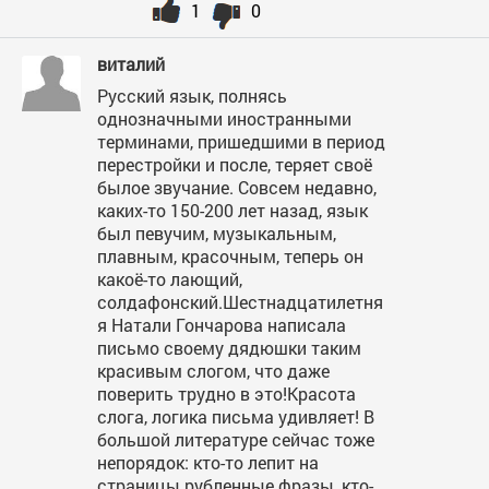
1
0
виталий
Русский язык, полнясь
однозначными иностранными
терминами, пришедшими в период
перестройки и после, теряет своё
былое звучание. Совсем недавно,
каких-то 150-200 лет назад, язык
был певучим, музыкальным,
плавным, красочным, теперь он
какоё-то лающий,
солдафонский.Шестнадцатилетня
я Натали Гончарова написала
письмо своему дядюшки таким
красивым слогом, что даже
поверить трудно в это!Красота
слога, логика письма удивляет! В
большой литературе сейчас тоже
непорядок: кто-то лепит на
страницы рубленные фразы, кто-