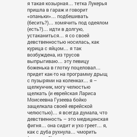
я такая козырная… тетка Лукерья
пришла в гараж и говорит
«опаньки»… подбешивать
(бесить?)… хомячить под одеялом
(есть?)… идти в долгую,
устаканиться… я со своей
девственностью носилась, как
курица с яйцом… я так
возбуждена, из трусов
выпрыгиваю… эту певицу
боженька в глотку поцеловал…
придет как-то на программу дрыщ
с пузырями на коленках… я –
щелкунчик, могу челюстью
щелкать (и еврейская Лариса
Моисеевна Гузеева бойко
защелкала своей еврейской
челюстью)… я всегда думала, что
девственность – это медицинская
фигня… она сидит и ухо греет… я,
как с дуба рухнула… чморить