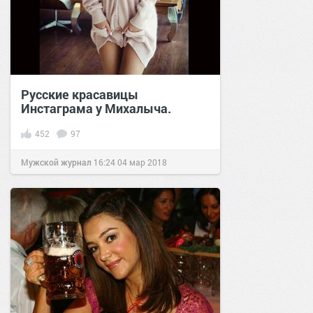
Русские красавицы
Инстаграма у Михалыча.
452
97
Мужской журнал
16:24
04 мар 2018