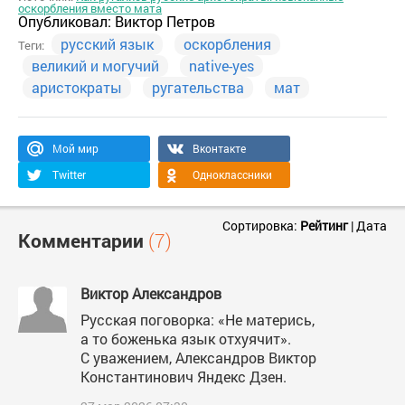
оскорбления вместо мата
Опубликовал:
Виктор Петров
русский язык
оскорбления
Теги:
великий и могучий
native-yes
аристократы
ругательства
мат
Мой мир
Вконтакте
Twitter
Одноклассники
Сортировка:
Рейтинг
|
Дата
Комментарии
(7)
Виктор Александров
Русская поговорка: «Не матерись,
а то боженька язык отхуячит».
С уважением, Александров Виктор
Константинович Яндекс Дзен.