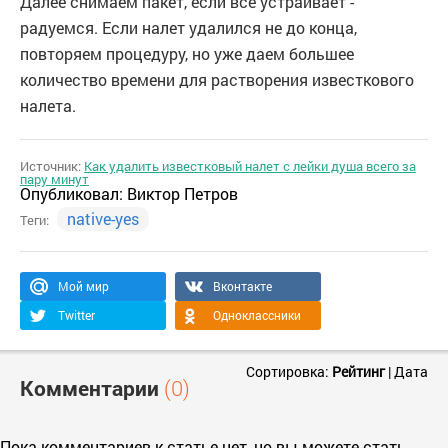
Далее снимаем пакет, если все устраивает -
радуемся. Если налет удалился не до конца,
повторяем процедуру, но уже даем большее
количество времени для растворения известкового
налета.
Источник:
Как удалить известковый налет с лейки душа всего за
пару минут
Опубликовал:
Виктор Петров
native-yes
Теги:
Мой мир
Вконтакте
Twitter
Одноклассники
Сортировка:
Рейтинг
|
Дата
Комментарии
(0)
Пока комментариев к статье нет, но вы можете стать