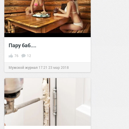
Пару баб....
76
12
Мужской журнал
17:21
23 мар 2018