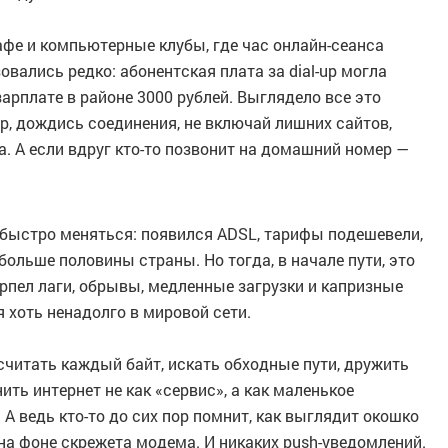
фе и компьютерные клубы, где час онлайн-сеанса
вались редко: абонентская плата за dial-up могла
арплате в районе 3000 рублей. Выглядело все это
мер, дождись соединения, не включай лишних сайтов,
а. А если вдруг кто-то позвонит на домашний номер —
 быстро меняться: появился ADSL, тарифы подешевели,
больше половины страны. Но тогда, в начале пути, это
ерпел лаги, обрывы, медленные загрузки и капризные
хоть ненадолго в мировой сети.
 считать каждый байт, искать обходные пути, дружить
ть интернет не как «сервис», а как маленькое
А ведь кто-то до сих пор помнит, как выглядит окошко
на фоне скрежета модема. И никаких push-уведомлений.