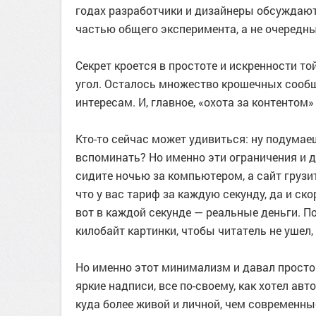
годах разработчики и дизайнеры обсуждают
частью общего эксперимента, а не очередн
Секрет кроется в простоте и искренности т
угол. Осталось множество крошечных сообщес
интересам. И, главное, «охота за контенто
Кто-то сейчас может удивиться: ну подумаеш
вспоминать? Но именно эти ограничения и 
сидите ночью за компьютером, а сайт грузит
что у вас тариф за каждую секунду, да и ск
вот в каждой секунде — реальные деньги. 
килобайт картинки, чтобы читатель не ушел,
Но именно этот минимализм и давал простор
яркие надписи, все по-своему, как хотел авт
куда более живой и личной, чем современны