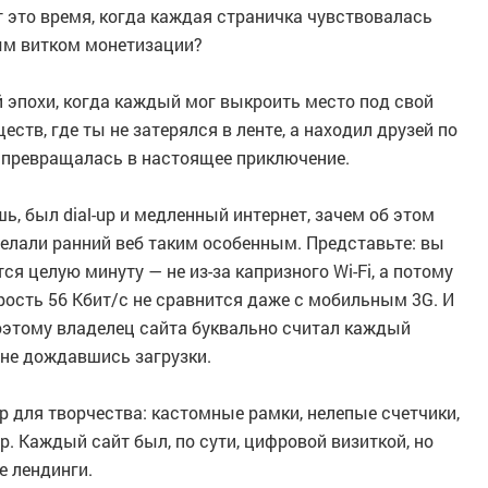
 это время, когда каждая страничка чувствовалась
ым витком монетизации?
ой эпохи, когда каждый мог выкроить место под свой
тв, где ты не затерялся в ленте, а находил друзей по
м» превращалась в настоящее приключение.
ь, был dial-up и медленный интернет, зачем об этом
делали ранний веб таким особенным. Представьте: вы
ся целую минуту — не из-за капризного Wi-Fi, а потому
орость 56 Кбит/с не сравнится даже с мобильным 3G. И
Поэтому владелец сайта буквально считал каждый
 не дождавшись загрузки.
 для творчества: кастомные рамки, нелепые счетчики,
ор. Каждый сайт был, по сути, цифровой визиткой, но
е лендинги.