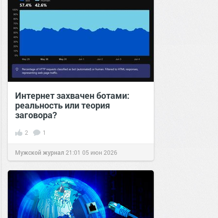
Интернет захвачен ботами:
реальность или теория
заговора?
2
1
Мужской журнал
21:01
05 июн 2026