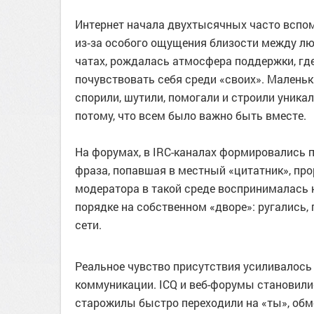
Интернет начала двухтысячных часто вспоми
из‑за особого ощущения близости между лю
чатах, рождалась атмосфера поддержки, г
почувствовать себя среди «своих». Малень
спорили, шутили, помогали и строили уника
потому, что всем было важно быть вместе.
На форумах, в IRC-каналах формировались 
фраза, попавшая в местный «цитатник», про
модератора в такой среде воспринималась не
порядке на собственном «дворе»: ругались,
сети.
Реальное чувство присутствия усиливалос
коммуникации. ICQ и веб-форумы становилис
старожилы быстро переходили на «ты», обм