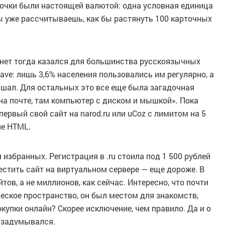
точки были настоящей валютой: одна условная единица
 ты уже рассчитываешь, как бы растянуть 100 карточных
рнет тогда казался для большинства русскоязычных
ave: лишь 3,6% населения пользовались им регулярно, а
шал. Для остальных это все еще была загадочная
 на почте, там компьютер с диском и мышкой». Пока
первый свой сайт на narod.ru или uCoz с лимитом на 5
ие HTML.
избранных. Регистрация в .ru стоила под 1 500 рублей
местить сайт на виртуальном сервере — еще дороже. В
тов, а не миллионов, как сейчас. Интересно, что почти
еское пространство, он был местом для знакомств,
окупки онлайн? Скорее исключение, чем правило. Да и о
 задумывался.