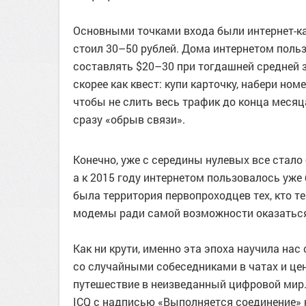
Основными точками входа были интернет-ка
стоил 30–50 рублей. Дома интернетом пользо
составлять $20–30 при тогдашней средней з
скорее как квест: купи карточку, набери но
чтобы не слить весь трафик до конца месяц
сразу «обрыв связи».
Конечно, уже с середины нулевых все стало
а к 2015 году интернетом пользовалось уже 
была территория первопроходцев тех, кто т
модемы ради самой возможности оказаться 
Как ни крути, именно эта эпоха научила нас
со случайными собеседниками в чатах и цени
путешествие в неизведанный цифровой мир. 
ICQ с надписью «Выполняется соединение» 