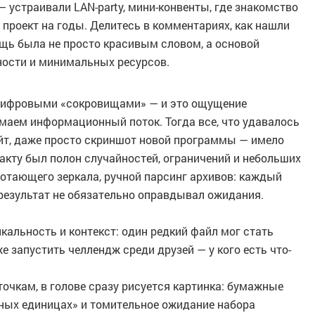
 устраивали LAN-party, мини-конвенты, где знакомство
 проект на годы. Делитесь в комментариях, как нашли
ощь была не просто красивым словом, а основой
ности и минимальных ресурсов.
 цифровыми «сокровищами» — и это ощущение
имаем информационный поток. Тогда все, что удавалось
айт, даже просто скриншот новой программы — имело
факту был полон случайностей, ограничений и небольших
ботающего зеркала, ручной парсинг архивов: каждый
 результат не обязательно оправдывал ожидания.
кальность и контекст: один редкий файл мог стать
 запустить челлендж среди друзей — у кого есть что-
точкам, в голове сразу рисуется картинка: бумажные
вных единицах» и томительное ожидание набора