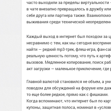
часто выходили за пределы виртуальности —
в чате внезапно превращалось в дружбу или
себе друга или партнера также. Взаимопом
выживания среди технической неопределен
Каждый выход в интернет был походом за
несравнимо с тем, как мы сегодня восприн
найти — редкий mp3-трек, флеш-игра, фан-с
реальную ценность потому, что путь к арте
вызовов. Медленное копирование, поиск ра
акт загрузки — маленькое приключение, где
Главной валютой становился не объем, а уни
поводом для обсуждений на форуме или даже
то еще более редкое, прямо как с фишками.
Когда вспоминают, что интернет был по кар
купоны, защитная полоса, номинал в «усло