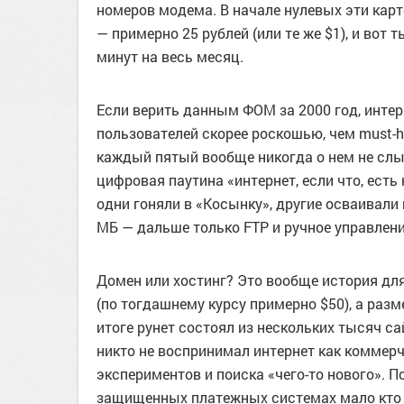
номеров модема. В начале нулевых эти кар
— примерно 25 рублей (или те же $1), и вот
минут на весь месяц.
Если верить данным ФОМ за 2000 год, инте
пользователей скорее роскошью, чем must-h
каждый пятый вообще никогда о нем не слы
цифровая паутина «интернет, если что, есть
одни гоняли в «Косынку», другие осваивали 
МБ — дальше только FTP и ручное управлен
Домен или хостинг? Это вообще история для 
(по тогдашнему курсу примерно $50), а раз
итоге рунет состоял из нескольких тысяч сай
никто не воспринимал интернет как коммерч
экспериментов и поиска «чего-то нового». П
защищенных платежных системах мало кто