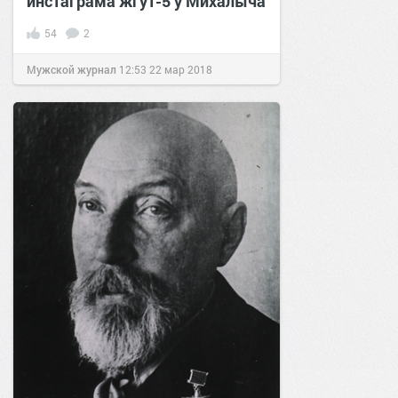
инстаграма жгут-5 у Михалыча
54
2
Мужской журнал
12:53
22 мар 2018