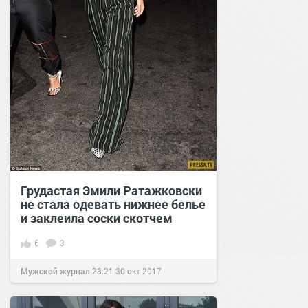
Грудастая Эмили Ратажковски
не стала одевать нижнее белье
и заклеила соски скотчем
6
3
Мужской журнал
23:21
30 окт 2017