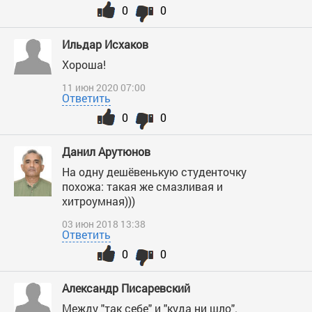
0
0
Ильдар Исхаков
Хороша!
11 июн 2020 07:00
Ответить
0
0
Данил Арутюнов
На одну дешёвенькую студенточку
похожа: такая же смазливая и
хитроумная)))
03 июн 2018 13:38
Ответить
0
0
Александр Писаревский
Между "так себе" и "куда ни шло".