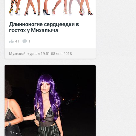
Длинноногие сердцеедки в
гостях у Михалыча
41
1
Мужской журнал
19:51
08 янв 2018