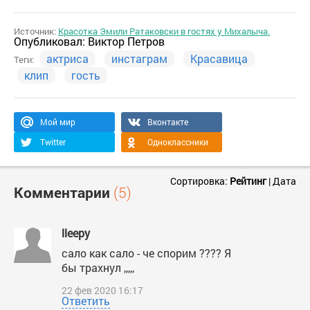
Источник:
Красотка Эмили Ратаковски в гостях у Михалыча.
Опубликовал:
Виктор Петров
актриса
инстаграм
Красавица
Теги:
клип
гость
Мой мир
Вконтакте
Twitter
Одноклассники
Сортировка:
Рейтинг
|
Дата
Комментарии
(5)
lleepy
сало как сало - че спорим ???? Я
бы трахнул ,,,,,
22 фев 2020 16:17
Ответить