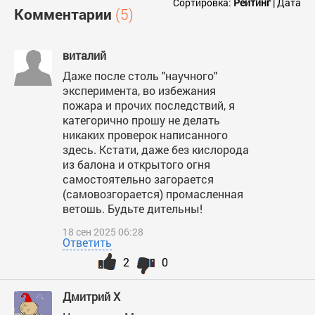
Сортировка:
Рейтинг
|
Дата
Комментарии
(5)
виталий
Даже после столь "научного"
эксперимента, во избежания
пожара и прочих последствий, я
категорично прошу не делать
никаких проверок написанного
здесь. Кстати, даже без кислорода
из балона и открытого огня
самостоятельно загорается
(самовозгорается) промасленная
ветошь. Будьте дительны!
18 сен 2025 06:28
Ответить
2
0
Дмитрий X