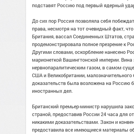
подставят Россию под первый ядерный уда
До сих пор Россия позволяла себя побежда
права, несмотря на тот очевидный факт, чт
Британия, вассал Соединенных Штатов, стра
продемонстрировала полное презрение к Рос
Другими словами, оскорбление нанесено Ро
марионеткой Вашингтонской империи. Вина 
нервнопаралитическим газом, в самом суще
США и Великобритании, малозначительного б
доказательств была возложена на Россию 
иностранных дел.
Британский премьер-министр нарушила зак
страной, предоставив России 24 часа для о
никакими доказательствами. Закон и конве
предоставила все имеющиеся материалы обв