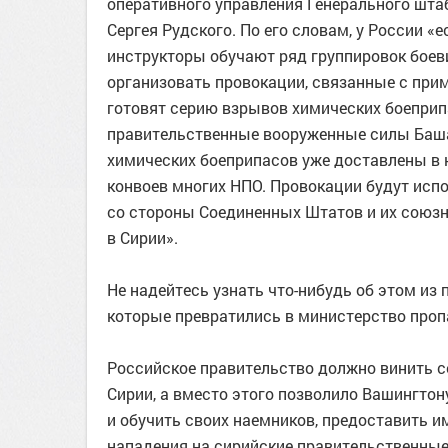
оперативного управления Генерального шта
Сергея Рудского. По его словам, у России «
инструкторы обучают ряд группировок боеви
организовать провокации, связанные с при
готовят серию взрывов химических боеприпа
правительственные вооруженные силы Баша
химических боеприпасов уже доставлены в
конвоев многих НПО. Провокации будут исп
со стороны Соединенных Штатов и их союзн
в Сирии».
Не надейтесь узнать что-нибудь об этом и
которые превратились в министерство про
Российское правительство должно винить себ
Сирии, а вместо этого позволило Вашингтон
и обучить своих наемников, предоставить и
нападения на сирийские правительственные 