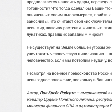
предполагается наносить удары, переведя 
готовности? Что тогда сделал бы Вашингтон
опьяненных своим высокомерием, прийти к
заносчивы, что считают себя «исключитель
весь мир, включая растения, животных, птиц
лунатиках, правящих западным миром?
Не существует на Земле большей угрозы жи
уничтожить человеческую цивилизацию – ве
человечество. Если мы потерпим неудачу, в
Несмотря на военное превосходство России,
невыгодное положение, поскольку в Вашингт
Автор,
Пол Крейг Робертс
— американский эк
Кавалер Ордена Почётного легиона, респуб
министра финансов США в администрации Р