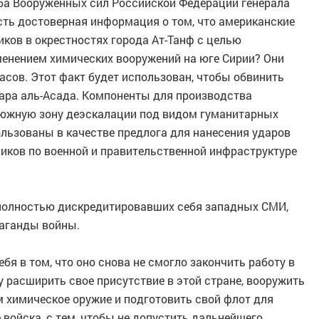
ба Вооруженных сил Российской Федерации генерала
есть достоверная информация о том, что американские
ков в окрестностях города Ат-Танф с целью
менением химических вооружений на юге Сирии? Они
сов. Этот факт будет использован, чтобы обвинить
ра аль-Асада. Компоненты для производства
 южную зону деэскалации под видом гуманитарных
ользованы в качестве предлога для нанесения ударов
иков по военной и правительственной инфраструктуре
з полностью дискредитировавших себя западных СМИ,
паганды войны.
я в том, что оно снова не смогло закончить работу в
у расширить свое присутствие в этой стране, вооружить
м химическое оружие и подготовить свой флот для
войска, с тем, чтобы не допустить дальнейшего