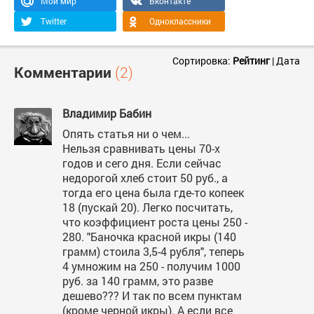
Мой мир
Вконтакте
Twitter
Одноклассники
Сортировка:
Рейтинг
|
Дата
Комментарии
(2)
Владимир Бабин
Опять статья ни о чем...
Нельзя сравнивать цены 70-х
годов и сего дня. Если сейчас
недорогой хлеб стоит 50 руб., а
тогда его цена была где-то копеек
18 (пускай 20). Легко посчитать,
что коэффициент роста цены 250 -
280. "Баночка красной икры (140
грамм) стоила 3,5-4 рубля", теперь
4 умножим на 250 - получим 1000
руб. за 140 грамм, это разве
дешево??? И так по всем пунктам
(кроме черной икры). А если все