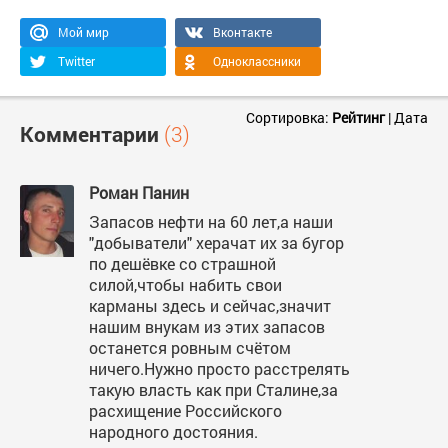
Мой мир
Вконтакте
Twitter
Одноклассники
Сортировка:
Рейтинг
|
Дата
Комментарии
(3)
Роман Панин
Запасов нефти на 60 лет,а наши
"добыватели" херачат их за бугор
по дешёвке со страшной
силой,чтобы набить свои
карманы здесь и сейчас,значит
нашим внукам из этих запасов
останется ровным счётом
ничего.Нужно просто расстрелять
такую власть как при Сталине,за
расхищение Российского
народного достояния.