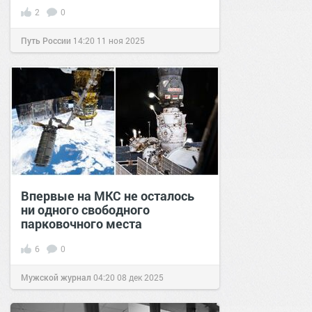
2
0
Путь России
14:20
11 ноя 2025
Впервые на МКС не осталось
ни одного свободного
парковочного места
6
0
Мужской журнал
04:20
08 дек 2025