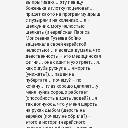
выпрыгиваю… эту певицу
боженька в глотку поцеловал…
придет как-то на программу дрыщ
с пузырями на коленках… я –
щелкунчик, могу челюстью
щелкать (и еврейская Лариса
Моисеевна Гузеева бойко
защелкала своей еврейской
челюстью)… я всегда думала, что
девственность – это медицинская
фигня… она сидит и ухо греет… я,
как с дуба рухнула… чморить
(унижать?)… пацан на
пубертате… почему? – по
кочану… глаз хорошо цепляет…у
меня чуйка хорошо работает
(способность видеть людей?)…я
так волнуюсь, что у меня шерсть
на руках дыбом (шерсть на
еврейке (почему не сбрила?) –
этого в истории еврейского
народа еще не было)… я телка