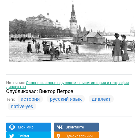
Источник:
Оканье и аканье в русском языке: история и география
диалектов
Опубликовал:
Виктор Петров
история
русский язык
диалект
Теги:
native-yes
Мой мир
Вконтакте
Twitter
Одноклассники