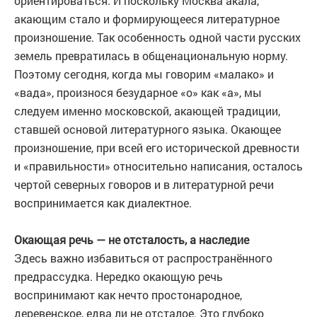
ориентироваться. И поскольку Москва акала,
акающим стало и формирующееся литературное
произношение. Так особенность одной части русских
земель превратилась в общенациональную норму.
Поэтому сегодня, когда мы говорим «малако» и
«вада», произнося безударное «о» как «а», мы
следуем именно московской, акающей традиции,
ставшей основой литературного языка. Окающее
произношение, при всей его исторической древности
и «правильности» относительно написания, осталось
чертой северных говоров и в литературной речи
воспринимается как диалектное.
Окающая речь — не отсталость, а наследие
Здесь важно избавиться от распространённого
предрассудка. Нередко окающую речь
воспринимают как нечто простонародное,
деревенское, едва ли не отсталое. Это глубоко