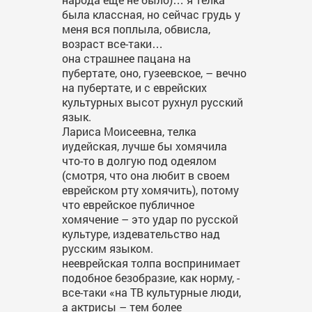
была классная, но сейчас грудь у
меня вся поплыла, обвисла,
возраст все-таки…
она страшнее пацана на
пубертате, оно, гузеевское, – вечно
на пубертате, и с еврейских
культурных высот рухнул русский
язык.
Лариса Моисеевна, телка
иудейская, лучше бы хомячила
что-то в долгую под одеялом
(смотря, что она любит в своем
еврейском рту хомячить), потому
что еврейское публичное
хомячение – это удар по русской
культуре, издевательство над
русским языком.
нееврейская толпа воспринимает
подобное безобразие, как норму, -
все-таки «на ТВ культурные люди,
а актрисы – тем более