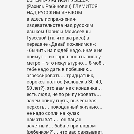
(Рахиль Рабинович) ГЛУМИТСЯ
НАД РУССКИМ ЯЗЫКОМ
а здесь испражнения-
издевательства над русским
языком Ларисы Моисеевны
Гузеевой (та, что актриса) в
передаче «Давай поженимся»:
- бычить на людей надо, иначе не
поймут… из горла сосать пиво у
метро – это некультурно… ё-моё…
тебе надо дать в лобешник…
агрессировать… тридцатник,
сорокез, полтос (человек в 30, 40,
50 лет?), это вам не с кондачка…
есть люди, не по рылу кровать…
зачем спину гнуть, вычесывая
перхоть… покоцанный жизнью…
не надо сопли на кулак
наматывать… он пацан
зачетный… баба с приплодом
(ребенком?)… что вас связывает,