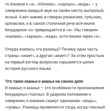
то близкое к «а». «Молоко», «хорошо», «вода» — у
северянина каждый звук на своём месте, выпуклый,
ясный. А вот южнее, в говорах рязанских, тульских,
орловских, и в самой столичной речи всё иначе:
безударное «о» превращается в «а». Мы говорим
«малако», «харашо», «вада», хотя пишем через «о».
Откуда взялась эта разница? Почему одна часть
страны «окает», а другая «акает»? За этим простым
на первый взгляд вопросом скрывается целая
история русского языка.
Что такое оканье и аканье на самом деле
И оканье, и аканье — это особенности произношения
безударных гласных. В ударном положении и
северянин, и южанин скажут одинаково: «во́ды»,
«тра́вы». Разница проявляется тогда, когда гласный