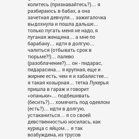
колитесь (признавайтесь?)… я
разбираюсь в бабах, а она
зачетная девчуля… зажигалочка
выдохнула и пошла дальше…
только пугать меня не надо, я
пуганая женщина… а мне по
барабану… идти в долгую…
чалиться (отбывать срок в
тюрьме?!)… палево
(разоблачение?)… он - пидарас,
пидарасина… я крупная, еще и
жирнее есть, чем я и хабалистее…
я такая козырная… тетка Лукерья
пришла в гараж и говорит
«опаньки»… подбешивать
(бесить?)… хомячить под одеялом
(есть?)… идти в долгую,
устаканиться… я со своей
девственностью носилась, как
курица с яйцом… я так
возбуждена, из трусов