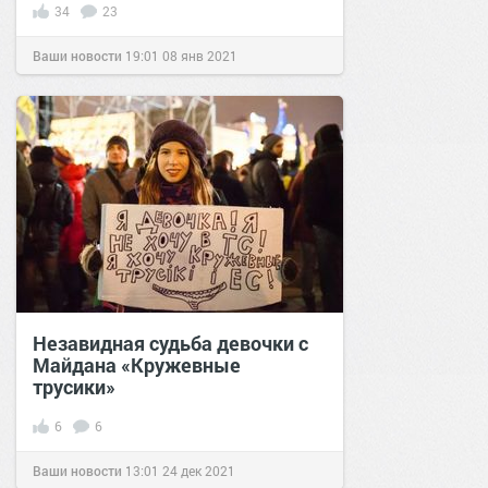
34
23
Ваши новости
19:01
08 янв 2021
Незавидная судьба девочки с
Майдана «Кружевные
трусики»
6
6
Ваши новости
13:01
24 дек 2021