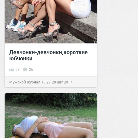
Девчонки-девчонки,короткие
юбчонки
97
25
Мужской журнал
18:27
28 авг 2017