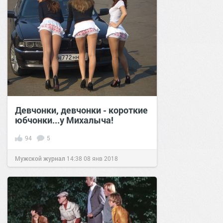
Девчонки, девчонки - короткие
юбчонки...у Михалыча!
94
5
Мужской журнал
14:38
08 янв 2018