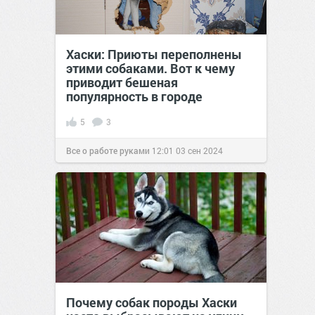
Хаски: Приюты переполнены
этими собаками. Вот к чему
приводит бешеная
популярность в городе
5
3
Все о работе руками
12:01
03 сен 2024
Почему собак породы Хаски