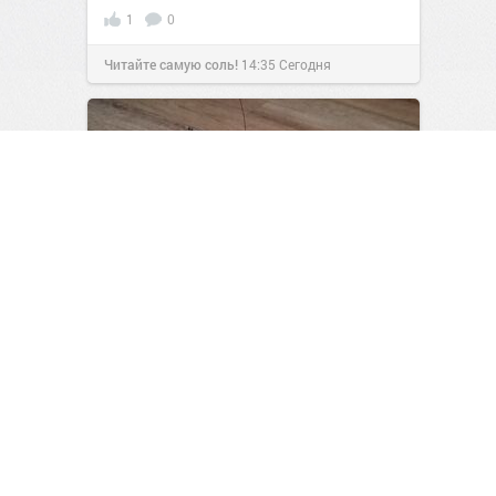
1
0
Читайте самую соль!
14:35
Сегодня
Модель танка ИС-2
0
0
Все о работе руками
23:49
Вчера