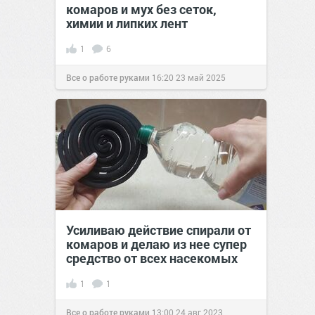
комаров и мух без сеток,
химии и липких лент
1
6
Все о работе руками
16:20
23 май 2025
Усиливаю действие спирали от
комаров и делаю из нее супер
средство от всех насекомых
1
1
Все о работе руками
13:00
24 авг 2023