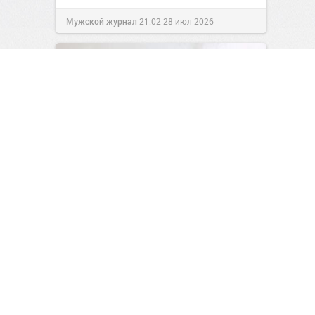
Мужской журнал
21:02
28 июл 2026
Sony Walkman: революция в
прослушивании музыки
3
0
Мужской журнал
05:02
28 июл 2026