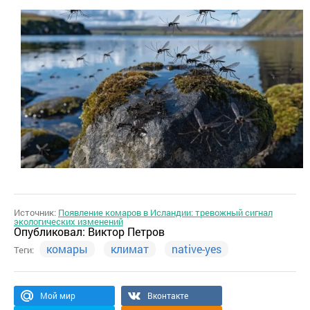
Источник:
Появление комаров в Исландии: тревожный сигнал
экологических изменений
Опубликовал:
Виктор Петров
комары
климат
native-yes
Теги:
Мой мир
Вконтакте