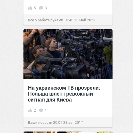
5
3
Все о работе руками
18:46
26 май 2023
На украинском ТВ прозрели:
Польша шлет тревожный
сигнал для Киева
2
1
Ваши новости
20:01
28 авг 2017