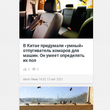
В Китае придумали «умный»
отпугиватель комаров для
машин. Он умеет определять
их пол
0
0
Авто-Тема
16:02
13 авг 2021