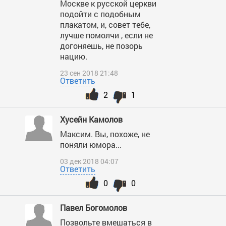
Москве к русской церкви
подойти с подобным
плакатом, и, совет тебе,
лучше помолчи , если не
догоняешь, не позорь
нацию.
23 сен 2018 21:48
Ответить
2
1
Хусейн Камолов
Максим. Вы, похоже, не
поняли юмора...
03 дек 2018 04:07
Ответить
0
0
Павел Богомолов
Позвольте вмешаться в