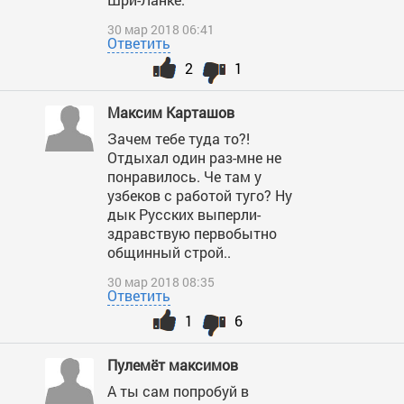
30 мар 2018 06:41
Ответить
2
1
Максим Карташов
Зачем тебе туда то?!
Отдыхал один раз-мне не
понравилось. Че там у
узбеков с работой туго? Ну
дык Русских выперли-
здравствую первобытно
общинный строй..
30 мар 2018 08:35
Ответить
1
6
Пулемёт максимов
А ты сам попробуй в