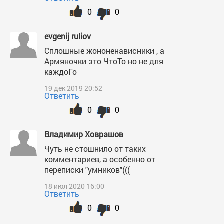
0
0
evgenij ruliov
Сплошные жононенависники , а
Армяночки это ЧтоТо но не для
каждоГо
19 дек 2019 20:52
Ответить
0
0
Владимир Ховрашов
Чуть не стошнило от таких
комментариев, а особенно от
переписки "умников"(((
18 июл 2020 16:00
Ответить
0
0