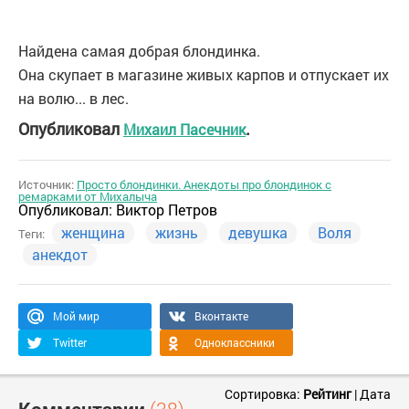
Найдена самая добрая блондинка.
Она скупает в магазине живых карпов и отпускает их
на волю... в лес.
Опубликовал
.
Михаил Пасечник
Источник:
Просто блондинки. Анекдоты про блондинок с
ремарками от Михалыча
Опубликовал:
Виктор Петров
женщина
жизнь
девушка
Воля
Теги:
анекдот
Мой мир
Вконтакте
Twitter
Одноклассники
Сортировка:
Рейтинг
|
Дата