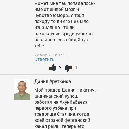
может мне так попадалось-
имеют живой мозг и
чувство юмора..У тебя
походу то ли его не было
изначально...то ли
нахождение среди узбеков
повлияло. Без обид.Хаур
тебе
22 мар 2018 15:13
Ответить
2
1
Данил Арутюнов
Мой прадед Данил Никитич,
андижанский купец,
работал на Ахунбабаева,
первого узбека при
товарище Сталине, когда
всей страной ферганский
канал рыли, теперь его