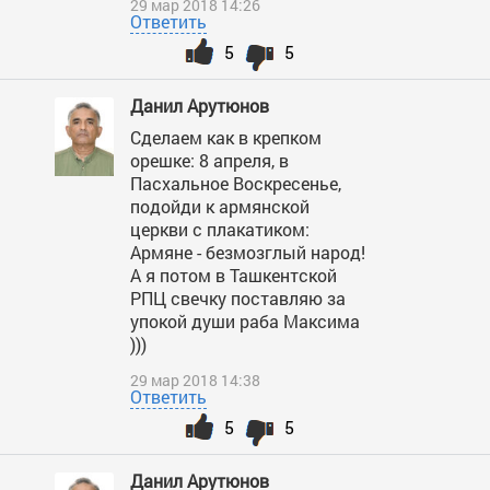
29 мар 2018 14:26
Ответить
5
5
Данил Арутюнов
Сделаем как в крепком
орешке: 8 апреля, в
Пасхальное Воскресенье,
подойди к армянской
церкви с плакатиком:
Армяне - безмозглый народ!
А я потом в Ташкентской
РПЦ свечку поставляю за
упокой души раба Максима
)))
29 мар 2018 14:38
Ответить
5
5
Данил Арутюнов