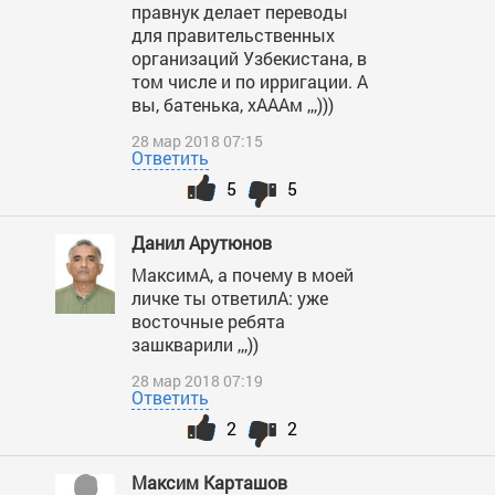
правнук делает переводы
для правительственных
организаций Узбекистана, в
том числе и по ирригации. А
вы, батенька, хАААм ,,,)))
28 мар 2018 07:15
Ответить
5
5
Данил Арутюнов
МаксимА, а почему в моей
личке ты ответилА: уже
восточные ребята
зашкварили ,,,))
28 мар 2018 07:19
Ответить
2
2
Максим Карташов