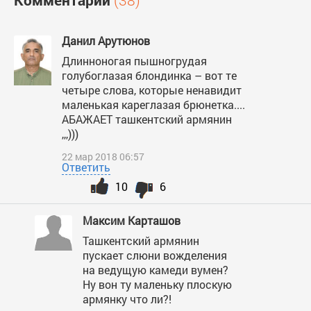
Комментарии
(38)
Данил Арутюнов
Длинноногая пышногрудая
голубоглазая блондинка – вот те
четыре слова, которые ненавидит
маленькая кареглазая брюнетка....
АБАЖАЕТ ташкентский армянин
,,,)))
22 мар 2018 06:57
Ответить
10
6
Максим Карташов
Ташкентский армянин
пускает слюни вожделения
на ведущую камеди вумен?
Ну вон ту маленьку плоскую
армянку что ли?!