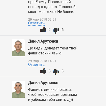
про Ерему..Правильный
вывод я сделал. Головной
мозг -мозжечок.Не более.
29 мар 2018 08:31
Ответить
2
6
Данил Арутюнов
До беды доведёт тебя твой
фашистский язык!
29 мар 2018 14:21
Ответить
5
5
Данил Арутюнов
Фашист, личико покажи,
чтоб московским армянам
и узбекам тебя слить ,,,)))