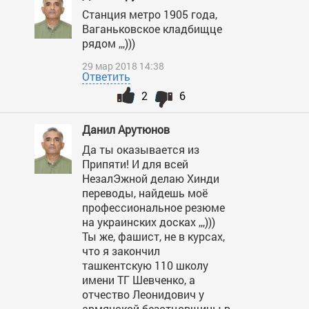
Станция метро 1905 года,
Ваганьковское кладбищце
рядом ,,,)))
29 мар 2018 14:38
Ответить
2
6
Данил Арутюнов
Да ты оказывается из
Припяти! И для всей
НезалЭжной делаю Хинди
переводы, найдешь моё
профессиональное резюме
на украинских досках ,,,)))
Ты же, фашист, не в курсах,
что я закончил
ташкентскую 110 школу
имени ТГ Шевченко, а
отчество Леонидович у
армянской безотцовщины в