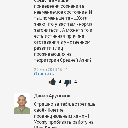
приведения сознания в
невменяемое состояние. И
ты..поменьше там...Хотя
знаю что у вас там - норма
загоняться . А может это и
есть истинная причина
отставания в умственном
развитии лиц
проживающих на
территории Средней Азии?
29 мар 2018 16:41
Ответить
4
4
Данил Арутюнов
Страшно за тебя, встретишь
своё 40-летие
провинциальным хамом!
Ухожу пробивать работу на
Шри-Ланке.