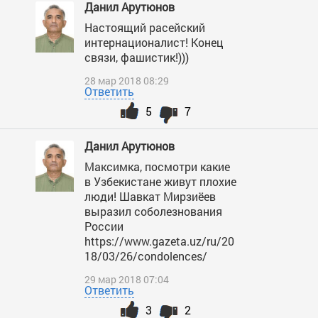
Данил Арутюнов
Настоящий расейский
интернационалист! Конец
связи, фашистик!)))
28 мар 2018 08:29
Ответить
5
7
Данил Арутюнов
Максимка, посмотри какие
в Узбекистане живут плохие
люди! Шавкат Мирзиёев
выразил соболезнования
России
https://www.gazeta.uz/ru/20
18/03/26/condolences/
29 мар 2018 07:04
Ответить
3
2