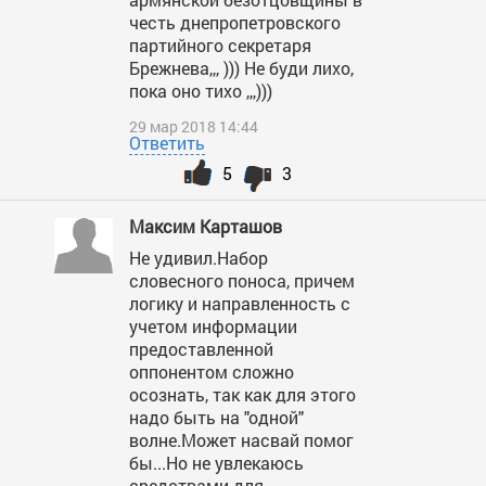
честь днепропетровского
партийного секретаря
Брежнева,,, ))) Не буди лихо,
пока оно тихо ,,,)))
29 мар 2018 14:44
Ответить
5
3
Максим Карташов
Не удивил.Набор
словесного поноса, причем
логику и направленность с
учетом информации
предоставленной
оппонентом сложно
осознать, так как для этого
надо быть на "одной"
волне.Может насвай помог
бы...Но не увлекаюсь
средствами для