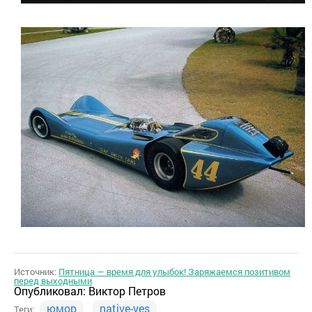
Источник:
Пятница — время для улыбок! Заряжаемся позитивом
перед выходными
Опубликовал:
Виктор Петров
юмор
native-yes
Теги: