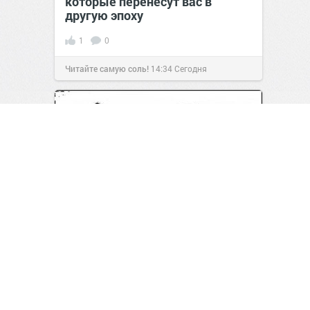
которые перенесут вас в
другую эпоху
1
0
Читайте самую соль!
14:34
Сегодня
Рабочая неделя официально
повержена!
1
0