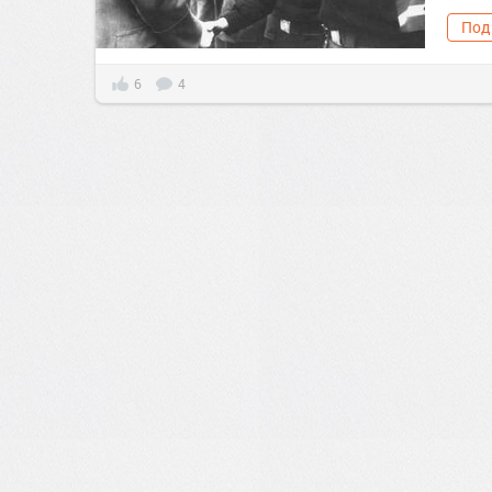
Под
6
4