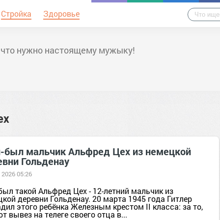
Стройка
Здоровье
 что нужно настоящему мужыку!
ех
-был мальчик Альфред Цех из немецкой
евни Гольденау
 2026 05:26
был такой Альфред Цех - 12-летний мальчик из
кой деревни Гольденау. 20 марта 1945 года Гитлер
дил этого ребёнка Железным крестом II класса: за то,
от вывез на телеге своего отца в...