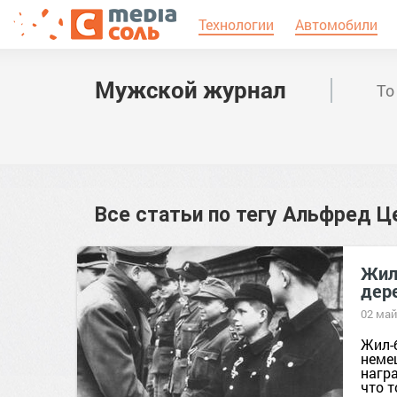
Технологии
Автомобили
Мужской журнал
То
Все статьи по тегу
Альфред Ц
Жил
дер
02 май
Жил-
немец
награ
что т