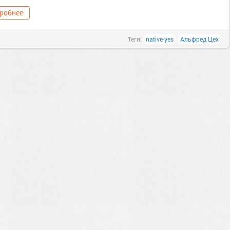
робнее
Теги:
native-yes
Альфред Цех