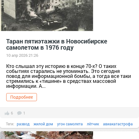
Таран пятиэтажки в Новосибирске
самолетом в 1976 году
10 апр 2026 21:26
Кто слышал эту историю в конце 70-х? О таких
событиях старались не упоминать. Это сегодня
повод для информационной бомбы, а тогда все таки
стремились к «тишине» в средствах массовой
информации. А...
Подробнее
6
1
Теги:
развод
жилой дом
угон самолета
лётчик
авиакатастрофа
native-yes
таран
трагедия в Новосибирске