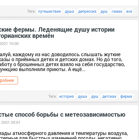
Теги:
путешествие
душа
депрессия
душ
гамак
все
ские фермы. Леденящие душу истории
торианских времён
 2021 10:00
луй, каждому из нас доводилось слышать жуткие
азы о приёмных детях и детских домах. Но до того,
аботу о брошенных детях взяло на себя государство,
функцию выполняли приюты. А ещё...
робнее
Теги:
история
душа
душ
детская
ферма
стые способ борьбы с метеозависимостью
 2021 05:01
пады атмосферного давления и температуры воздуха,
ктерные для быстрых изменений погоды, негативно