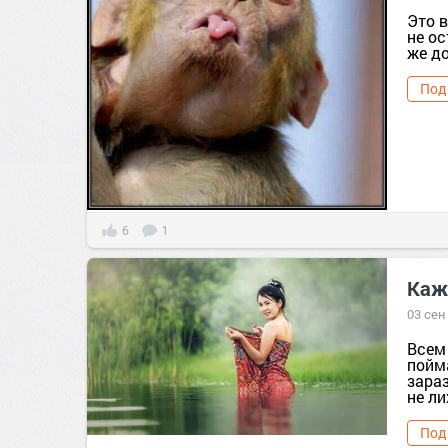
Это в
не о
же д
Под
6
1
Каже
03 сен
Всем
пойм
зараз
не ли
Под