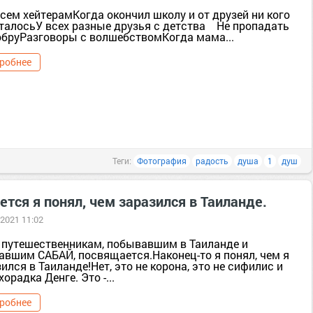
сем хейтерамКогда окончил школу и от друзей ни кого
сталосьУ всех разные друзья с детства Не пропадать
обруРазговоры с волшебствомКогда мама...
робнее
Теги:
Фотография
радость
душа
1
душ
тся я понял, чем заразился в Таиланде.
 2021 11:02
 путешественникам, побывавшим в Таиланде и
авшим САБАЙ, посвящается.Наконец-то я понял, чем я
ился в Таиланде!Нет, это не корона, это не сифилис и
хорадка Денге. Это -...
робнее