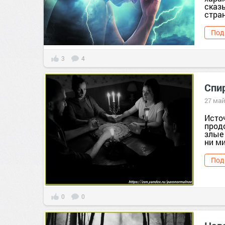
сказ
стран
Под
3
4
Спи
27 май
Источ
прод
злые 
ни ми
Под
0
0