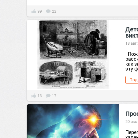
99
22
Дет
вик
18 авг
Пожа
расск
как з
эту 
Под
13
17
Про
20 июл
Пере
хара