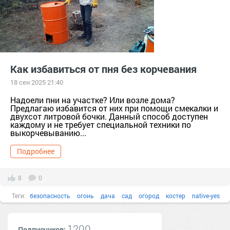
Как избавиться от пня без корчевания
18 сен 2025 21:40
Надоели пни на участке? Или возле дома?
Предлагаю избавится от них при помощи смекалки и
двухсот литровой бочки. Данный способ доступен
каждому и не требует специальной техники по
выкорчевыванию...
Подробнее
8
0
Теги:
безопасность
огонь
дача
сад
огород
костер
native-yes
как избавиться от пня
корчевание
1200
Подписчиков: