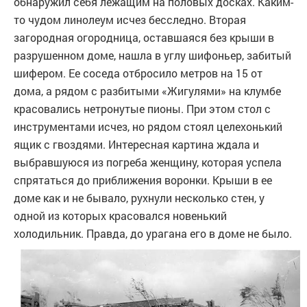
обнаружил себя лежащим на половых досках. Каким-
то чудом линолеум исчез бесследно. Вторая
загородная огородница, оставшаяся без крыши в
разрушенном доме, нашла в углу шифоньер, забитый
шифером. Ее соседа отбросило метров на 15 от
дома, а рядом с разбитыми «Жигулями» на клумбе
красовались нетронутые пионы. При этом стол с
инструментами исчез, но рядом стоял целехонький
ящик с гвоздями. Интересная картина ждала и
выбравшуюся из погреба женщину, которая успела
спрятаться до приближения воронки. Крыши в ее
доме как и не бывало, рухнули несколько стен, у
одной из которых красовался новенький
холодильник. Правда, до урагана его в доме не было.