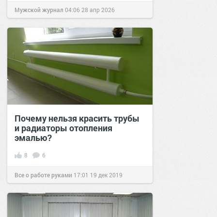
Мужской журнал
04:06
28 апр 2026
Почему нельзя красить трубы
и радиаторы отопления
эмалью?
8
6
Все о работе руками
17:01
19 дек 2019