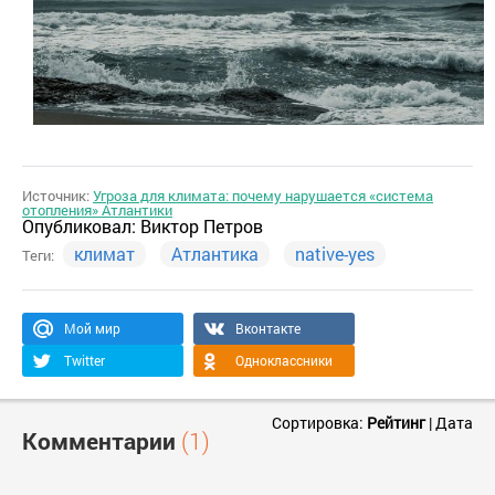
Источник:
Угроза для климата: почему нарушается «система
отопления» Атлантики
Опубликовал:
Виктор Петров
климат
Атлантика
native-yes
Теги:
Мой мир
Вконтакте
Twitter
Одноклассники
Сортировка:
Рейтинг
|
Дата
Комментарии
(1)