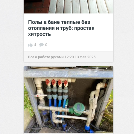
Полы в бане теплые без
отопления и труб: простая
хитрость
4
0
Все о работе руками
12:20
13 фев 2025