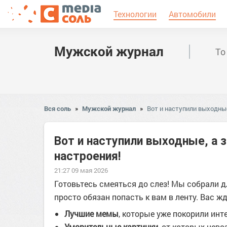
Технологии
Автомобили
Мужской журнал
То
Вся соль
»
Мужской журнал
»
Вот и наступили выходные
Вот и наступили выходные, а 
настроения!
21:27 09 мая 2026
Готовьтесь смеяться до слез! Мы собрали 
просто обязан попасть к вам в ленту. Вас жд
Лучшие мемы
, которые уже покорили инте
Уморительные картинки
, от которых нев