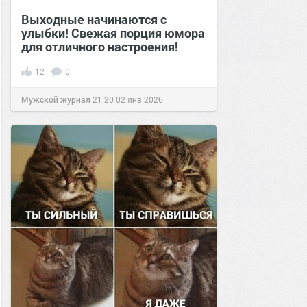
Выходные начинаются с
улыбки! Свежая порция юмора
для отличного настроения!
12
0
Мужской журнал
21:20
02 янв 2026