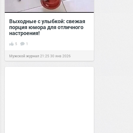
Выходные с улыбкой: свежая
порция юмора для отличного
настроения!
5
1
Мужской журнал
21:25
30 янв 2026