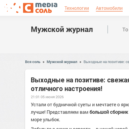
Технологии
Автомобили
Мужской журнал
То
Вся соль
»
Мужской журнал
»
Выходные на позитиве: с
Выходные на позитиве: свежая
отличного настроения!
21:01 05 июня 2026
Устали от будничной суеты и мечтаете о яр
лучше! Представляем вам
большой сборник
море улыбок.
Забудьте о скуке и серости – в нашей ново