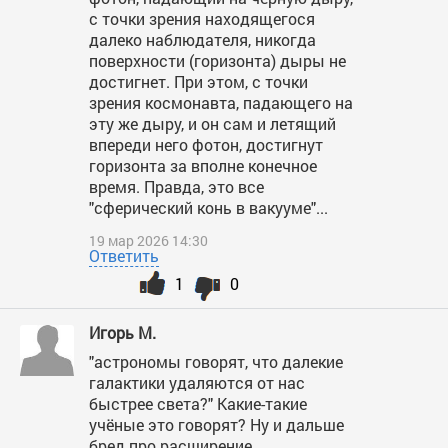
с точки зрения находящегося
далеко наблюдателя, никогда
поверхности (горизонта) дыры не
достигнет. При этом, с точки
зрения космонавта, падающего на
эту же дыру, и он сам и летящий
впереди него фотон, достигнут
горизонта за вполне конечное
время. Правда, это все
"сферический конь в вакууме"...
19 мар 2026 14:30
Ответить
1
0
Игорь М.
"астрономы говорят, что далекие
галактики удаляются от нас
быстрее света?" Какие-такие
учёные это говорят? Ну и дальше
бред про расширение