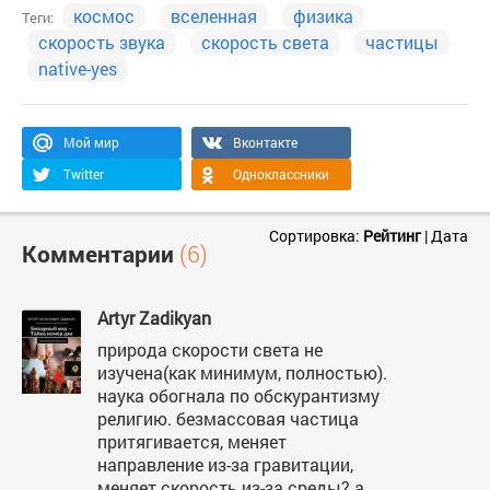
космос
вселенная
физика
Теги:
скорость звука
скорость света
частицы
native-yes
Мой мир
Вконтакте
Twitter
Одноклассники
Сортировка:
Рейтинг
|
Дата
Комментарии
(6)
Artyr Zadikyan
природа скорости света не
изучена(как минимум, полностью).
наука обогнала по обскурантизму
религию. безмассовая частица
притягивается, меняет
направление из-за гравитации,
меняет скорость из-за среды? а