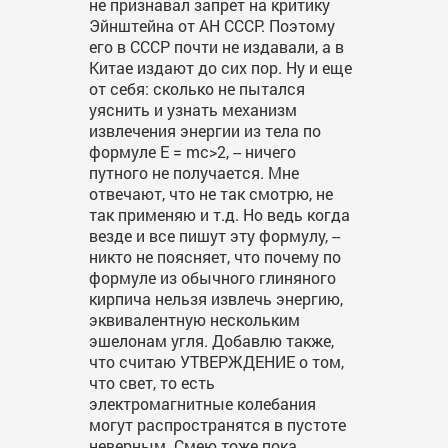
не признавал запрет на критику
Эйнштейна от АН СССР. Поэтому
его в СССР почти не издавали, а в
Китае издают до сих пор. Ну и еще
от себя: сколько не пытался
уяснить и узнать механизм
извлечения энергии из тела по
формуле E = mc>2, -- ничего
путного не получается. Мне
отвечают, что не так смотрю, не
так применяю и т.д. Но ведь когда
везде и все пишут эту формулу, --
никто не поясняет, что почему по
формуле из обычного глиняного
кирпича нельзя извлечь энергию,
эквивалентную нескольким
эшелонам угля. Добавлю также,
что считаю УТВЕРЖДЕНИЕ о том,
что свет, то есть
электромагнитные колебания
могут распространятся в пустоте
неверным. Смею тоже пока