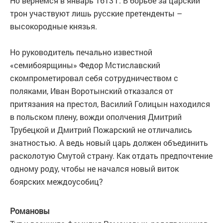
Но вернёмся в январь 1613 г. В борьбе за царский
трон участвуют лишь русские претенденты –
высокородные князья.
Но руководитель печально известной
«семибоярщины» Федор Мстиславский
скомпрометировал себя сотрудничеством с
поляками, Иван Воротынский отказался от
притязания на престол, Василий Голицын находился
в польском плену, вожди ополчения Дмитрий
Трубецкой и Дмитрий Пожарский не отличались
знатностью. А ведь новый царь должен объединить
расколотую Смутой страну. Как отдать предпочтение
одному роду, чтобы не начался новый виток
боярских междоусобиц?
Романовы