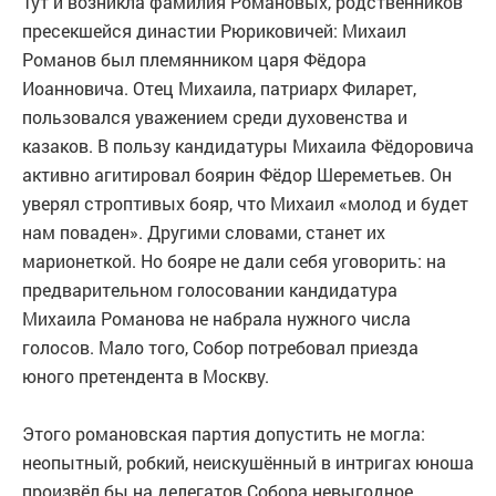
Тут и возникла фамилия Романовых, родственников
пресекшейся династии Рюриковичей: Михаил
Романов был племянником царя Фёдора
Иоанновича. Отец Михаила, патриарх Филарет,
пользовался уважением среди духовенства и
казаков. В пользу кандидатуры Михаила Фёдоровича
активно агитировал боярин Фёдор Шереметьев. Он
уверял строптивых бояр, что Михаил «молод и будет
нам поваден». Другими словами, станет их
марионеткой. Но бояре не дали себя уговорить: на
предварительном голосовании кандидатура
Михаила Романова не набрала нужного числа
голосов. Мало того, Собор потребовал приезда
юного претендента в Москву.
Этого романовская партия допустить не могла:
неопытный, робкий, неискушённый в интригах юноша
произвёл бы на делегатов Собора невыгодное