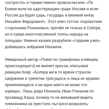
«хитрости» и торжественно провозгласили: «По
Божии воли на царствующем граде Москве и всея
России да будет царь, государь и великий князь
Михайло Федорович!». Этот клич тотчас подхватили
сторонники Романовых, причём не только в Соборе,
но и среди многочисленной толпы народа на
площади. Именно казаки разрубили «гордиев узел»,
добившись избрания Михаила.
Неведомый автор «Повести» (наверняка очевидец
происходящего) не жалеет красок, описывая
реакцию бояр: «Боляра же в то время страхом
одержими и трепетни трясущеся, и лица их кровию
пременяющеся, и ни един никто не може что
изрещи». Лишь дядя Михаила, Иван Романов по
прозвищу Каша, почему-то не желавший видеть
племянника на престоле, пытался возразить: