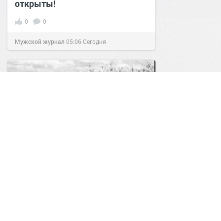
открыты!
0
0
Мужской журнал
05:06
Сегодня
Игрушки на пепелище: как
дети видели войну
0
0