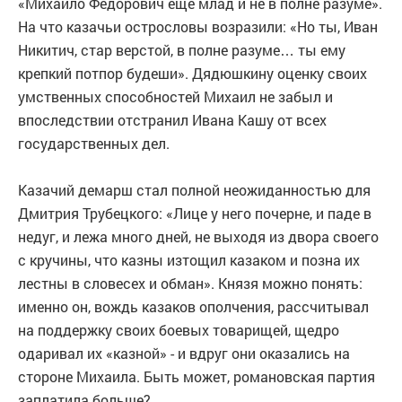
«Михайло Федорович ещё млад и не в полне разуме».
На что казачьи острословы возразили: «Но ты, Иван
Никитич, стар верстой, в полне разуме… ты ему
крепкий потпор будеши». Дядюшкину оценку своих
умственных способностей Михаил не забыл и
впоследствии отстранил Ивана Кашу от всех
государственных дел.
Казачий демарш стал полной неожиданностью для
Дмитрия Трубецкого: «Лице у него почерне, и паде в
недуг, и лежа много дней, не выходя из двора своего
с кручины, что казны изтощил казаком и позна их
лестны в словесех и обман». Князя можно понять:
именно он, вождь казаков ополчения, рассчитывал
на поддержку своих боевых товарищей, щедро
одаривал их «казной» - и вдруг они оказались на
стороне Михаила. Быть может, романовская партия
заплатила больше?