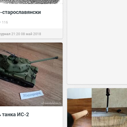
о-старославянски
116
журнал
21:20
08 май 2018
 танка ИС-2