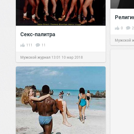
Религи
0
2
Секс-палитра
Мужской 
111
11
Мужской журнал
13:01
10 мар 2018