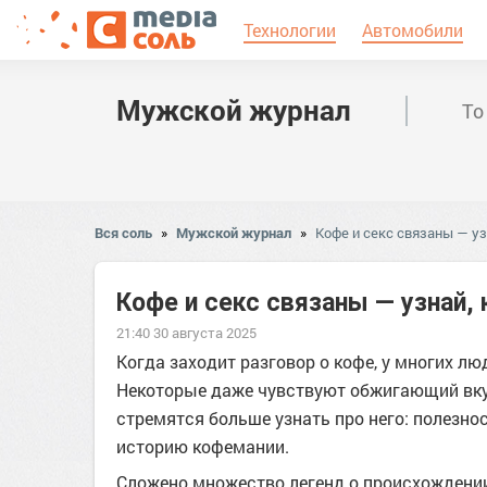
Технологии
Автомобили
Мужской журнал
То
Вся соль
»
Мужской журнал
»
Кофе и секс связаны — уз
Кофе и секс связаны — узнай, 
21:40 30 августа 2025
Когда заходит разговор о кофе, у многих л
Некоторые даже чувствуют обжигающий вкус э
стремятся больше узнать про него: полезнос
историю кофемании.
Сложено множество легенд о происхождении 