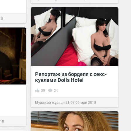
18
Репортаж из борделя с секс-
куклами Dolls Hotel
30
24
Мужской журнал
21:57
06 май 2018
018