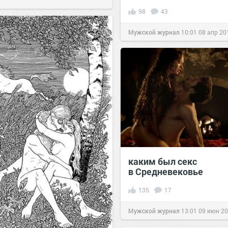
98
43
Мужской журнал
10:01
08 апр 20
каким был секс
в Средневековье
135
17
Мужской журнал
13:01
09 июн 2