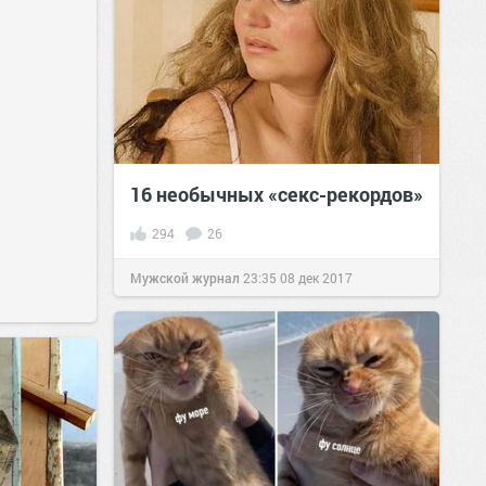
16 необычных «секс-рекордов»
294
26
Мужской журнал
23:35
08 дек 2017