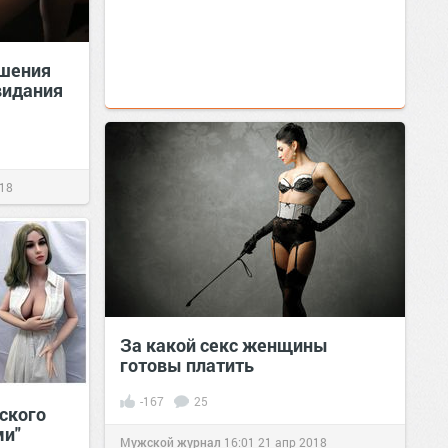
ошения
видания
018
За какой секс женщины
готовы платить
-167
25
ского
ми"
Мужской журнал
16:01
21 апр 2018