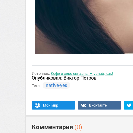
Источник:
Кофе и секс связаны — узнай, как!
Опубликовал:
Виктор Петров
native-yes
Теги:
Мой мир
Вконтакте
Комментарии
(0)