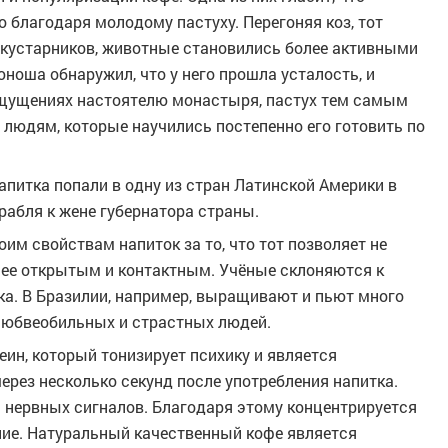
о благодаря молодому пастуху. Перегоняя коз, тот
з кустарников, животные становились более активными
юноша обнаружил, что у него прошла усталость, и
ощущениях настоятелю монастыря, пастух тем самым
 людям, которые научились постепенно его готовить по
апитка попали в одну из стран Латинской Америки в
рабля к жене губернатора страны.
им свойствам напиток за то, что тот позволяет не
олее открытым и контактным. Учёные склоняются к
ка. В Бразилии, например, выращивают и пьют много
е любвеобильных и страстных людей.
ин, который тонизирует психику и является
через несколько секунд после употребления напитка.
 нервных сигналов. Благодаря этому концентрируется
ние. Натуральный качественный кофе является