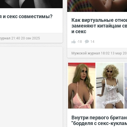
я и секс совместимы?
Как виртуальные отн
заменяют китайцам с
и секс
журнал
21:40
20 сен 2025
-18
14
Мужской журнал
18:02
13 мар 2
Внутри первого британ
"борделя с секс-кукла