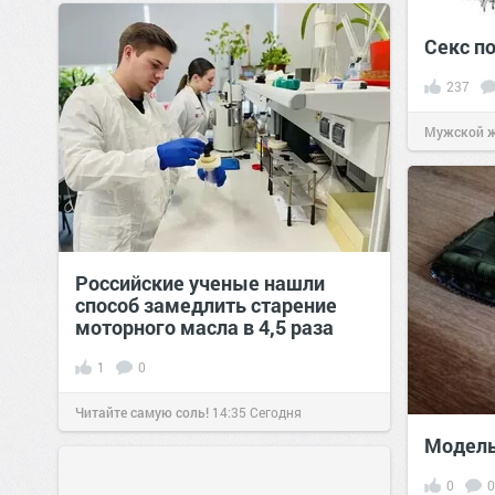
Секс п
237
Мужской 
Российские ученые нашли
способ замедлить старение
моторного масла в 4,5 раза
1
0
Читайте самую соль!
14:35
Сегодня
Модель
0
0