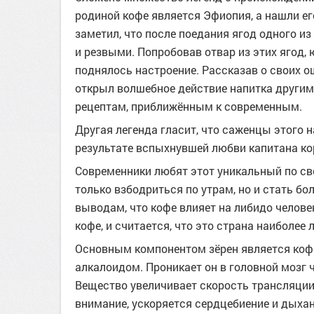
родиной кофе является Эфиопия, а нашли ег
заметил, что после поедания ягод одного и
и резвыми. Попробовав отвар из этих ягод, 
поднялось настроение. Рассказав о своих 
открыл волшебное действие напитка другим
рецептам, приближённым к современным.
Другая легенда гласит, что саженцы этого н
результате вспыхнувшей любви капитана ко
Современники любят этот уникальный по сво
только взбодриться по утрам, но и стать б
выводам, что кофе влияет на либидо челове
кофе, и считается, что это страна наиболе
Основным компонентом зёрен является кофе
алкалоидом. Проникает он в головной мозг 
Вещество увеличивает скорость трансляции
внимание, ускоряется сердцебиение и дыха