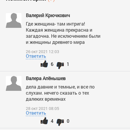
Валерий Крючкович
Где женщина- там интрига!
Каждая женщина прекрасна и
загадочна. Не исключением были
и женщины древнего мира
26 окт 2021 12:03
Ответить
6
1
Валера Апёнышев
дела давние и темные, и все по
слухам. нечего сказать о тех
далеких временах
28 окт 2021 08:05
Ответить
4
0