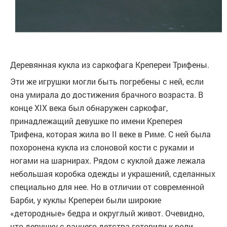
Деревянная кукла из саркофага Крепереи Трифены.
Эти же игрушки могли быть погребены с ней, если
она умирала до достижения брачного возраста. В
конце XIX века был обнаружен саркофаг,
принадлежащий девушке по имени Креперея
Трифена, которая жила во II веке в Риме. С ней была
похоронена кукла из слоновой кости с руками и
ногами на шарнирах. Рядом с куклой даже лежала
небольшая коробка одежды и украшений, сделанных
специально для нее. Но в отличии от современной
Барби, у куклы Крепереи были широкие
«детородные» бедра и округлый живот. Очевидно,
что девушку с раннего детства готовили к роли