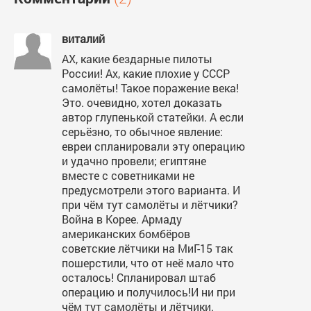
виталий
АХ, какие бездарные пилоты
России! Ах, какие плохие у СССР
самолёты! Такое поражение века!
Это. очевидно, хотел доказать
автор глупенькой статейки. А если
серьёзно, то обычное явление:
евреи спланировали эту операцию
и удачно провели; египтяне
вместе с советниками не
предусмотрели этого варианта. И
при чём тут самолёты и лётчики?
Война в Корее. Армаду
американских бомбёров
советские лётчики на МиГ-15 так
пошерстили, что от неё мало что
осталось! Спланировал штаб
операцию и получилось!И ни при
чём тут самолёты и лётчики.