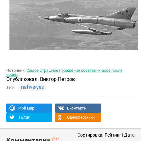
Источник:
Самое страшное поражение советских асов после
войны
Опубликовал:
Виктор Петров
native-yes
Теги:
Мой мир
Вконтакте
Twitter
Одноклассники
Сортировка:
Рейтинг
|
Дата
Комментарии
(2)