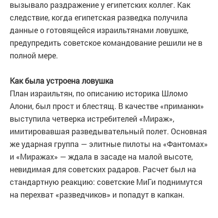
вызывало раздражение у египетских коллег. Как
следствие, когда египетская разведка получила
данные о готовящейся израильтянами ловушке,
предупредить советское командование решили не в
полной мере.
Как была устроена ловушка
План израильтян, по описанию историка Шломо
Алони, был прост и блестящ. В качестве «приманки»
выступила четверка истребителей «Мираж»,
имитировавшая разведывательный полет. Основная
же ударная группа — элитные пилоты на «Фантомах»
и «Миражах» — ждала в засаде на малой высоте,
невидимая для советских радаров. Расчет был на
стандартную реакцию: советские МиГи поднимутся
на перехват «разведчиков» и попадут в капкан.