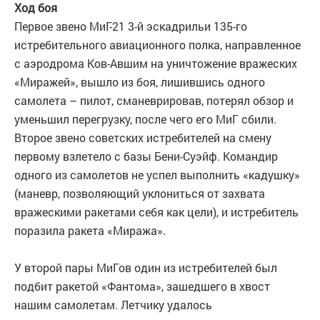
Ход боя
Первое звено МиГ-21 3-й эскадрильи 135-го
истребительного авиационного полка, направленное
с аэродрома Ков-Авшим на уничтожение вражеских
«Миражей», вышло из боя, лишившись одного
самолета – пилот, сманеврировав, потерял обзор и
уменьшил перегрузку, после чего его МиГ сбили.
Второе звено советских истребителей на смену
первому взлетело с базы Бени-Суэйф. Командир
одного из самолетов не успел выполнить «кадушку»
(маневр, позволяющий уклониться от захвата
вражескими ракетами себя как цели), и истребитель
поразила ракета «Миража».
У второй пары МиГов один из истребителей был
подбит ракетой «Фантома», зашедшего в хвост
нашим самолетам. Летчику удалось