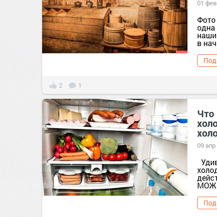
01 фев
Фото
одна
наши
в нач
Под
2
1
Что 
хол
хол
09 апр
Удив
холо
дейс
МОЖЕ
Под