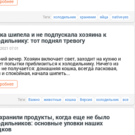
робнее
Теги:
холодильник
хранение
яйца
native-yes
ка шипела и не подпускала хозяина к
дильнику: тот поднял тревогу
 2021 07:01
ий вечер. Хозяин включает свет, заходит на кухню и
т попытки приблизиться к холодильнику. Ничего из
 не получается: домашняя кошка, всегда ласковая,
 и спокойная, начала шипеть...
робнее
Теги:
Важно
животные
кошка
Версия
холодильник
все
 хранили продукты, когда еще не было
одильников: основные уловки наших
дков