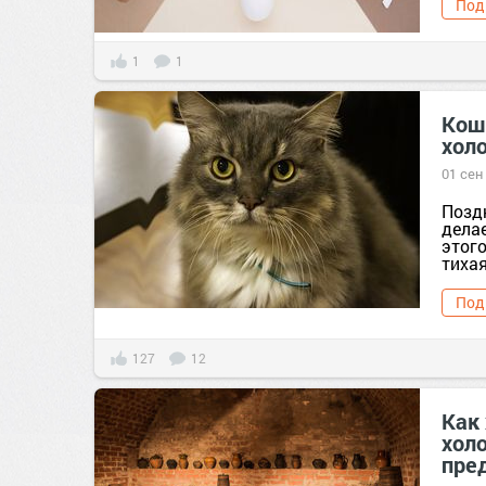
Под
1
1
Кош
холо
01 сен
Поздн
делае
этого
тихая
Под
127
12
Как
хол
пре