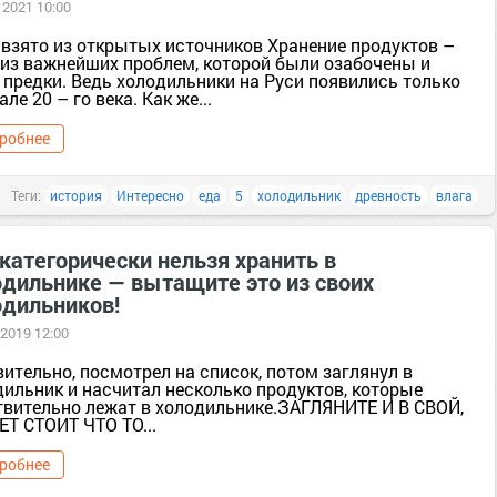
 2021 10:00
 взято из открытых источников Хранение продуктов –
 из важнейших проблем, которой были озабочены и
 предки. Ведь холодильники на Руси появились только
але 20 – го века. Как же...
робнее
Теги:
история
Интересно
еда
5
холодильник
древность
влага
категорически нельзя хранить в
одильнике — вытащите это из своих
одильников!
 2019 12:00
ительно, посмотрел на список, потом заглянул в
дильник и насчитал несколько продуктов, которые
твительно лежат в холодильнике.ЗАГЛЯНИТЕ И В СВОЙ,
Т СТОИТ ЧТО ТО...
робнее