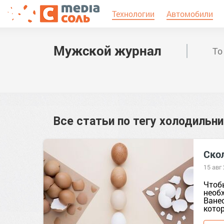
Технологии
Автомобили
Мужской журнал
То
Все статьи по тегу
холодильни
Ско
15 авг
Чтобы
необ
Ване
котор