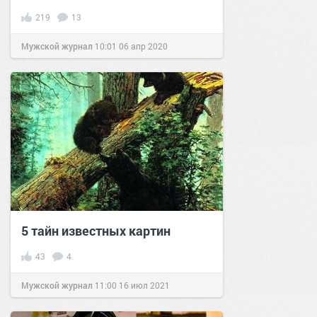
219
13
Мужской журнал
10:01
06 апр 2020
5 тайн известных картин
43
4
Мужской журнал
11:00
16 июл 2021