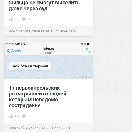
жильца не смогут выселить
даже через суд
11
2
Все о работе руками
09:01
24 июн 2024
17 первоапрельских
розыгрышей от людей,
которым неведомо
сострадание
45
8
Мужской журнал
04:02
01 апр 2018