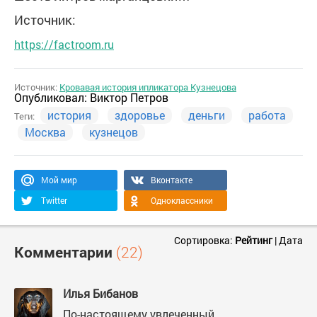
Источник:
https://factroom.ru
Источник:
Кровавая история ипликатора Кузнецова
Опубликовал:
Виктор Петров
история
здоровье
деньги
работа
Теги:
Москва
кузнецов
Мой мир
Вконтакте
Twitter
Одноклассники
Сортировка:
Рейтинг
|
Дата
Комментарии
(22)
Илья Бибанов
По-настоящему увлеченный