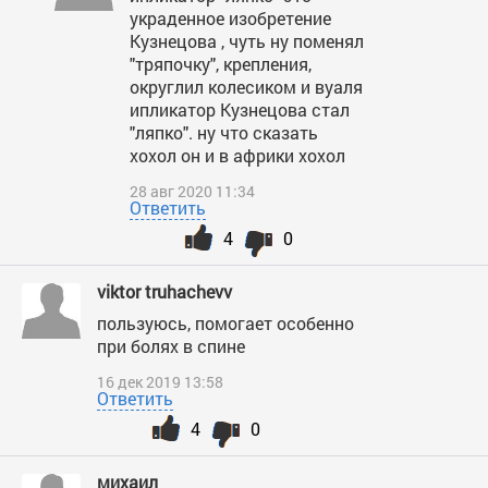
украденное изобретение
Кузнецова , чуть ну поменял
"тряпочку", крепления,
округлил колесиком и вуаля
ипликатор Кузнецова стал
"ляпко". ну что сказать
хохол он и в африки хохол
28 авг 2020 11:34
Ответить
4
0
viktor truhachevv
пользуюсь, помогает особенно
при болях в спине
16 дек 2019 13:58
Ответить
4
0
михаил