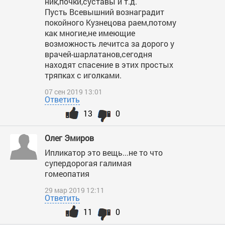
ник,почки,суставы и т.д.
Пусть Всевышний вознаградит
покойного Кузнецова раем,потому
как многие,не имеющие
возможность лечитса за дорого у
врачей-шарлатанов,сегодня
находят спасение в этих простых
тряпках с иголками.
07 сен 2019 13:01
Ответить
13
0
Олег Эмиров
Ипликатор это вещь...не то что
супердорогая галимая
гомеопатия
29 мар 2019 12:11
Ответить
11
0