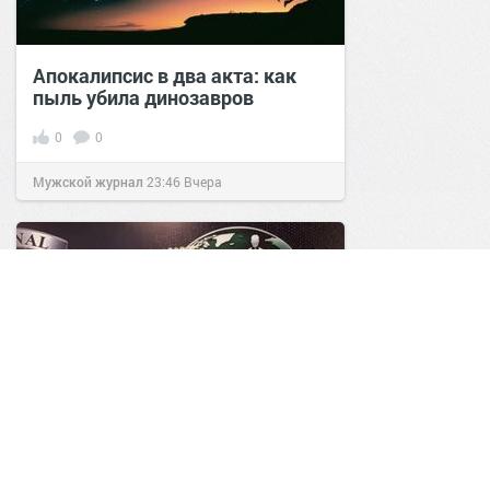
Апокалипсис в два акта: как
пыль убила динозавров
0
0
Мужской журнал
23:46
Вчера