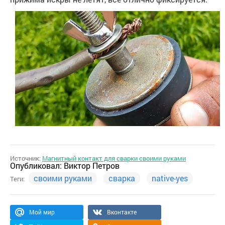
Источник:
Магнитный контакт для сварки своими руками
Опубликовал:
Виктор Петров
своими руками
сварка
native-yes
Теги:
Мой мир
Вконтакте