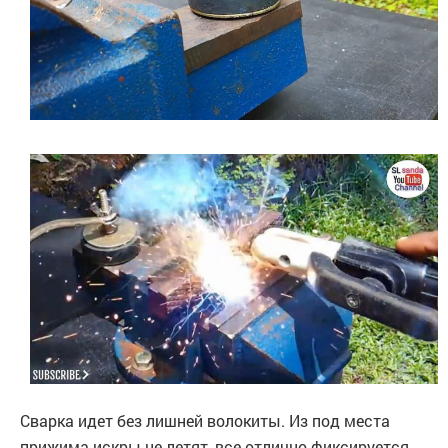
Сварка идет без лишней волокиты. Из под места
прижима искры не летят, все отлично фиксируется.