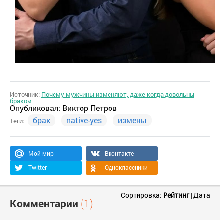
Источник:
Почему мужчины изменяют, даже когда довольны
браком
Опубликовал:
Виктор Петров
брак
native-yes
измены
Теги:
Мой мир
Вконтакте
Twitter
Одноклассники
Сортировка:
Рейтинг
|
Дата
Комментарии
(1)