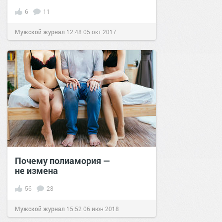
6
11
Мужской журнал
12:48
05 окт 2017
Почему полиамория —
не измена
56
28
Мужской журнал
15:52
06 июн 2018